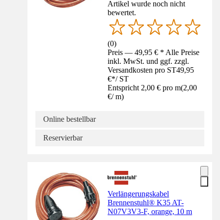
Artikel wurde noch nicht
bewertet.
(
0
)
Preis — 49,95 € * Alle Preise
inkl. MwSt. und ggf. zzgl.
Versandkosten pro ST
49,95
€
*
/
ST
Entspricht 2,00 € pro m
(
2,00
€
/
m
)
Online bestellbar
Reservierbar
Verlängerungskabel
Brennenstuhl® K35 AT-
N07V3V3-F, orange, 10 m