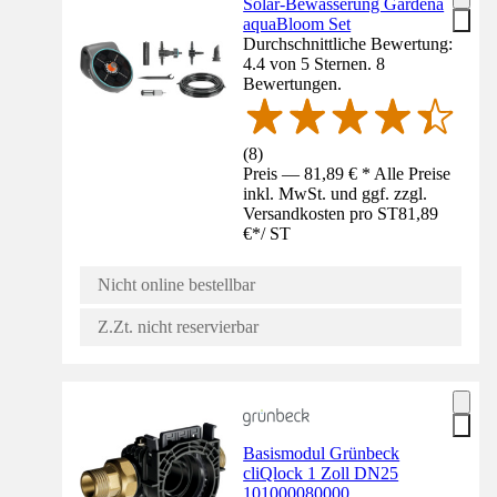
Solar-Bewässerung Gardena
aquaBloom Set
Durchschnittliche Bewertung:
4.4 von 5 Sternen. 8
Bewertungen.
(
8
)
Preis — 81,89 € * Alle Preise
inkl. MwSt. und ggf. zzgl.
Versandkosten pro ST
81,89
€
*
/
ST
Nicht online bestellbar
Z.Zt. nicht reservierbar
Basismodul Grünbeck
cliQlock 1 Zoll DN25
101000080000