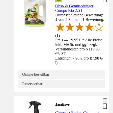
Obst- & Gemüsedünger
Compo Bio 2,5 L
Durchschnittliche Bewertung:
4 von 5 Sternen. 1 Bewertung.
(
1
)
Preis — 19,95 € * Alle Preise
inkl. MwSt. und ggf. zzgl.
Versandkosten pro ST
19,95
€
*
/
ST
Entspricht 7,98 € pro l
(
7,98 €
/
l
)
Online bestellbar
Reservierbar
Gitterrost Enders Grillgitter