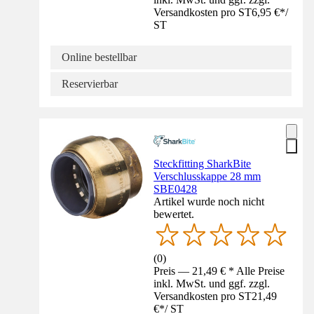
Versandkosten pro ST
6,95 €
*
/
ST
Online bestellbar
Reservierbar
Steckfitting SharkBite
Verschlusskappe 28 mm
SBE0428
Artikel wurde noch nicht
bewertet.
(
0
)
Preis — 21,49 € * Alle Preise
inkl. MwSt. und ggf. zzgl.
Versandkosten pro ST
21,49
€
*
/
ST