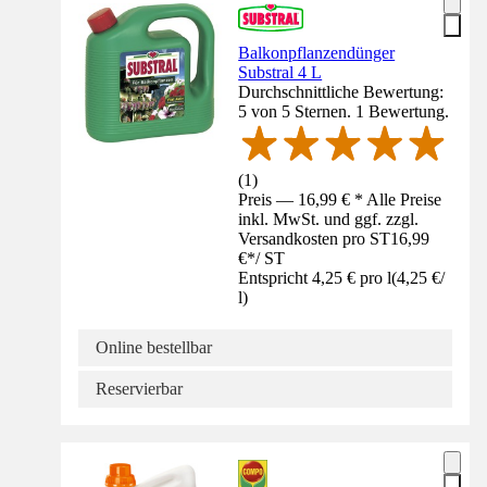
Balkonpflanzendünger
Substral 4 L
Durchschnittliche Bewertung:
5 von 5 Sternen. 1 Bewertung.
(
1
)
Preis — 16,99 € * Alle Preise
inkl. MwSt. und ggf. zzgl.
Versandkosten pro ST
16,99
€
*
/
ST
Entspricht 4,25 € pro l
(
4,25 €
/
l
)
Online bestellbar
Reservierbar