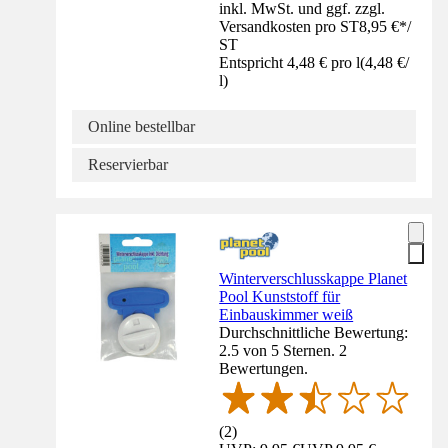
inkl. MwSt. und ggf. zzgl.
Versandkosten pro ST
8,95 €
*
/
ST
Entspricht 4,48 € pro l
(
4,48 €
/
l
)
Online bestellbar
Reservierbar
Winterverschlusskappe Planet
Pool Kunststoff für
Einbauskimmer weiß
Durchschnittliche Bewertung:
2.5 von 5 Sternen. 2
Bewertungen.
(
2
)