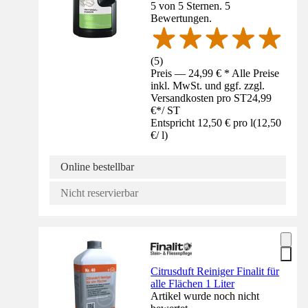
5 von 5 Sternen. 5
Bewertungen.
(
5
)
Preis — 24,99 € * Alle Preise
inkl. MwSt. und ggf. zzgl.
Versandkosten pro ST
24,99
€
*
/
ST
Entspricht 12,50 € pro l
(
12,50
€
/
l
)
Online bestellbar
Nicht reservierbar
Citrusduft Reiniger Finalit für
alle Flächen 1 Liter
Artikel wurde noch nicht