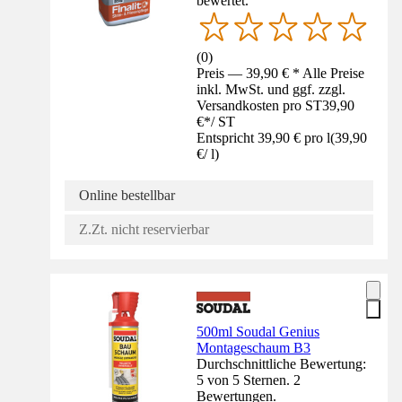
bewertet.
(
0
)
Preis — 39,90 € * Alle Preise
inkl. MwSt. und ggf. zzgl.
Versandkosten pro ST
39,90
€
*
/
ST
Entspricht 39,90 € pro l
(
39,90
€
/
l
)
Online bestellbar
Z.Zt. nicht reservierbar
500ml Soudal Genius
Montageschaum B3
Durchschnittliche Bewertung:
5 von 5 Sternen. 2
Bewertungen.