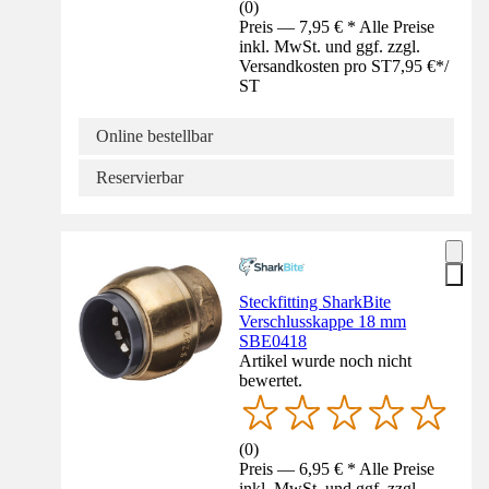
(
0
)
Preis — 7,95 € * Alle Preise
inkl. MwSt. und ggf. zzgl.
Versandkosten pro ST
7,95 €
*
/
ST
Online bestellbar
Reservierbar
Steckfitting SharkBite
Verschlusskappe 18 mm​
SBE0418​
Artikel wurde noch nicht
bewertet.
(
0
)
Preis — 6,95 € * Alle Preise
inkl. MwSt. und ggf. zzgl.