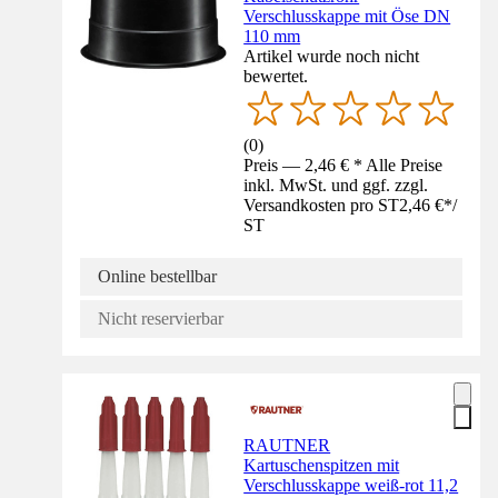
Verschlusskappe mit Öse DN
110 mm
Artikel wurde noch nicht
bewertet.
(
0
)
Preis — 2,46 € * Alle Preise
inkl. MwSt. und ggf. zzgl.
Versandkosten pro ST
2,46 €
*
/
ST
Online bestellbar
Nicht reservierbar
RAUTNER
Kartuschenspitzen mit
Verschlusskappe weiß-rot 11,2