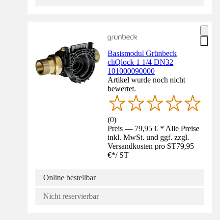
Basismodul Grünbeck
cliQlock 1 1/4 DN32
101000090000
Artikel wurde noch nicht
bewertet.
(
0
)
Preis — 79,95 € * Alle Preise
inkl. MwSt. und ggf. zzgl.
Versandkosten pro ST
79,95
€
*
/
ST
Online bestellbar
Nicht reservierbar