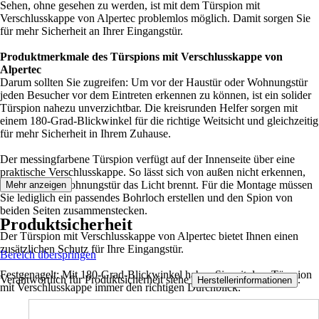
Sehen, ohne gesehen zu werden, ist mit dem Türspion mit
Verschlusskappe von Alpertec problemlos möglich. Damit sorgen Sie
für mehr Sicherheit an Ihrer Eingangstür.
Produktmerkmale des Türspions mit Verschlusskappe von
Alpertec
Darum sollten Sie zugreifen: Um vor der Haustür oder Wohnungstür
jeden Besucher vor dem Eintreten erkennen zu können, ist ein solider
Türspion nahezu unverzichtbar. Die kreisrunden Helfer sorgen mit
einem 180-Grad-Blickwinkel für die richtige Weitsicht und gleichzeitig
für mehr Sicherheit in Ihrem Zuhause.
Der messingfarbene Türspion verfügt auf der Innenseite über eine
praktische Verschlusskappe. So lässt sich von außen nicht erkennen,
ob hinter der Wohnungstür das Licht brennt. Für die Montage müssen
Mehr anzeigen
Sie lediglich ein passendes Bohrloch erstellen und den Spion von
beiden Seiten zusammenstecken.
Produktsicherheit
Der Türspion mit Verschlusskappe von Alpertec bietet Ihnen einen
zusätzlichen Schutz für Ihre Eingangstür.
Bereich überspringen
Festgenagelt: Mit 180-Grad-Blickwinkel haben Sie mit dem Türspion
Verantwortlich für Produktsicherheit siehe
.
Herstellerinformationen
mit Verschlusskappe immer den richtigen Durchblick.