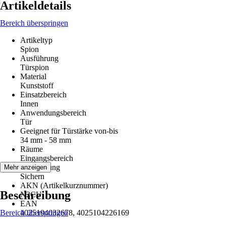
Artikeldetails
Bereich überspringen
Artikeltyp
Spion
Ausführung
Türspion
Material
Kunststoff
Einsatzbereich
Innen
Anwendungsbereich
Tür
Geeignet für Türstärke von-bis
34 mm - 58 mm
Räume
Eingangsbereich
Anwendung
Mehr anzeigen
Sichern
AKN (Artikelkurznummer)
Beschreibung
N2CU
EAN
Bereich überspringen
4025104032678, 4025104226169