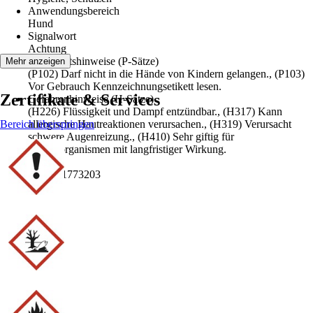
Anwendungsbereich
Hund
Signalwort
Achtung
Sicherheitshinweise (P-Sätze)
Mehr anzeigen
(P102) Darf nicht in die Hände von Kindern gelangen., (P103)
Vor Gebrauch Kennzeichnungsetikett lesen.
Zertifikate & Services
Gefahrenhinweise (H-Sätze)
(H226) Flüssigkeit und Dampf entzündbar., (H317) Kann
Bereich überspringen
allergische Hautreaktionen verursachen., (H319) Verursacht
schwere Augenreizung., (H410) Sehr giftig für
Wasserorganismen mit langfristiger Wirkung.
EAN
4019181773203