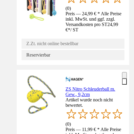
(
0
)
Preis — 24,99 € * Alle Preise
inkl. MwSt. und ggf. zzgl.
Versandkosten pro ST
24,99
€
*
/
ST
Z.Zt. nicht online bestellbar
Reservierbar
ZS Nitro Schleuderball m.
Gew., 9,2cm
Artikel wurde noch nicht
bewertet.
(
0
)
Preis — 11,99 € * Alle Preise