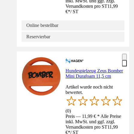
inkl. MwSt. und ggf. zzgl.
Versandkosten pro ST
11,99
€
*
/
ST
Online bestellbar
Reservierbar
Hundespielzeug Zeus Bomber
Mini Durafoam 11,5 cm
Artikel wurde noch nicht
bewertet.
(
0
)
Preis — 11,99 € * Alle Preise
inkl. MwSt. und ggf. zzgl.
Versandkosten pro ST
11,99
€
*
/
ST