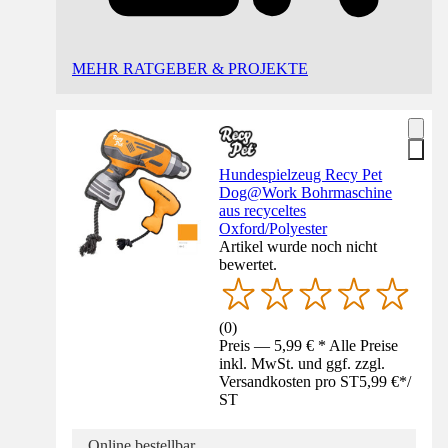
MEHR RATGEBER & PROJEKTE
Hundespielzeug Recy Pet
Dog@Work Bohrmaschine
aus recyceltes
Oxford/Polyester
Artikel wurde noch nicht
bewertet.
(
0
)
Preis — 5,99 € * Alle Preise
inkl. MwSt. und ggf. zzgl.
Versandkosten pro ST
5,99 €
*
/
ST
Online bestellbar