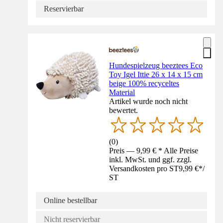
Reservierbar
Hundespielzeug beeztees Eco
Toy Igel Ittie 26 x 14 x 15 cm
beige 100% recyceltes
Material
Artikel wurde noch nicht
bewertet.
(
0
)
Preis — 9,99 € * Alle Preise
inkl. MwSt. und ggf. zzgl.
Versandkosten pro ST
9,99 €
*
/
ST
Online bestellbar
Nicht reservierbar