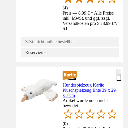
(
4
)
Preis — 8,99 € * Alle Preise
inkl. MwSt. und ggf. zzgl.
Versandkosten pro ST
8,99 €
*
/
ST
Z.Zt. nicht online bestellbar
Reservierbar
Hundespielzeug Karlie
Plüschspielzeug Ente 39 x 29
x 7 cm
Artikel wurde noch nicht
bewertet.
(
0
)