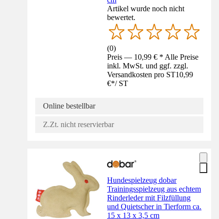
Artikel wurde noch nicht
bewertet.
(
0
)
Preis — 10,99 € * Alle Preise
inkl. MwSt. und ggf. zzgl.
Versandkosten pro ST
10,99
€
*
/
ST
Online bestellbar
Z.Zt. nicht reservierbar
Hundespielzeug dobar
Trainingsspielzeug aus echtem
Rinderleder mit Filzfüllung
und Quietscher in Tierform ca.
15 x 13 x 3,5 cm