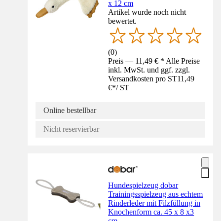
x 12 cm
Artikel wurde noch nicht
bewertet.
(
0
)
Preis — 11,49 € * Alle Preise
inkl. MwSt. und ggf. zzgl.
Versandkosten pro ST
11,49
€
*
/
ST
Online bestellbar
Nicht reservierbar
Hundespielzeug dobar
Trainingsspielzeug aus echtem
Rinderleder mit Filzfüllung in
Knochenform ca. 45 x 8 x3
cm