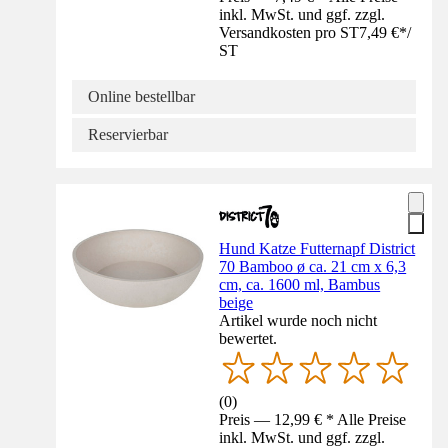
inkl. MwSt. und ggf. zzgl.
Versandkosten pro ST
7,49 €
*
/
ST
Online bestellbar
Reservierbar
Hund Katze Futternapf District
70 Bamboo ø ca. 21 cm x 6,3
cm, ca. 1600 ml, Bambus
beige
Artikel wurde noch nicht
bewertet.
(
0
)
Preis — 12,99 € * Alle Preise
inkl. MwSt. und ggf. zzgl.