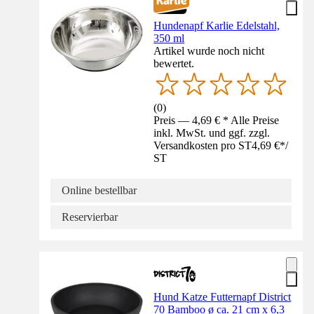
Hundenapf Karlie Edelstahl,
350 ml
Artikel wurde noch nicht
bewertet.
(
0
)
Preis — 4,69 € * Alle Preise
inkl. MwSt. und ggf. zzgl.
Versandkosten pro ST
4,69 €
*
/
ST
Online bestellbar
Reservierbar
Hund Katze Futternapf District
70 Bamboo ø ca. 21 cm x 6,3