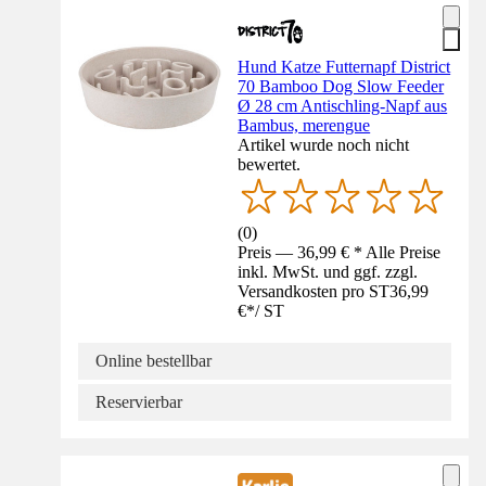
Hund Katze Futternapf District
70 Bamboo Dog Slow Feeder
Ø 28 cm Antischling-Napf aus
Bambus, merengue
Artikel wurde noch nicht
bewertet.
(
0
)
Preis — 36,99 € * Alle Preise
inkl. MwSt. und ggf. zzgl.
Versandkosten pro ST
36,99
€
*
/
ST
Online bestellbar
Reservierbar