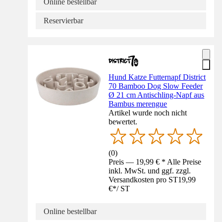
Online bestellbar
Reservierbar
Hund Katze Futternapf District
70 Bamboo Dog Slow Feeder
Ø 21 cm Antischling-Napf aus
Bambus merengue
Artikel wurde noch nicht
bewertet.
(
0
)
Preis — 19,99 € * Alle Preise
inkl. MwSt. und ggf. zzgl.
Versandkosten pro ST
19,99
€
*
/
ST
Online bestellbar