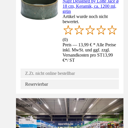
Napf Designed by Lotte Jace ø
18 cm, Keramik, ca. 1200 ml,
grün
Artikel wurde noch nicht
bewertet.
(
0
)
Preis — 13,99 € * Alle Preise
inkl. MwSt. und ggf. zzgl.
Versandkosten pro ST
13,99
€
*
/
ST
Z.Zt. nicht online bestellbar
Reservierbar
Ratgeber