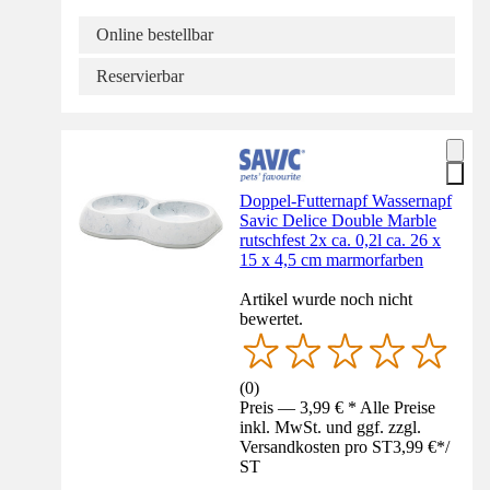
Online bestellbar
Reservierbar
Doppel-Futternapf Wassernapf
Savic Delice Double Marble
rutschfest 2x ca. 0,2l ca. 26 x
15 x 4,5 cm marmorfarben
Artikel wurde noch nicht
bewertet.
(
0
)
Preis — 3,99 € * Alle Preise
inkl. MwSt. und ggf. zzgl.
Versandkosten pro ST
3,99 €
*
/
ST