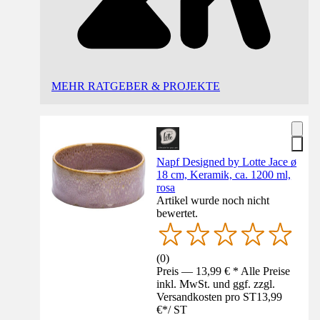
MEHR RATGEBER & PROJEKTE
Napf Designed by Lotte Jace ø
18 cm, Keramik, ca. 1200 ml,
rosa
Artikel wurde noch nicht
bewertet.
(
0
)
Preis — 13,99 € * Alle Preise
inkl. MwSt. und ggf. zzgl.
Versandkosten pro ST
13,99
€
*
/
ST