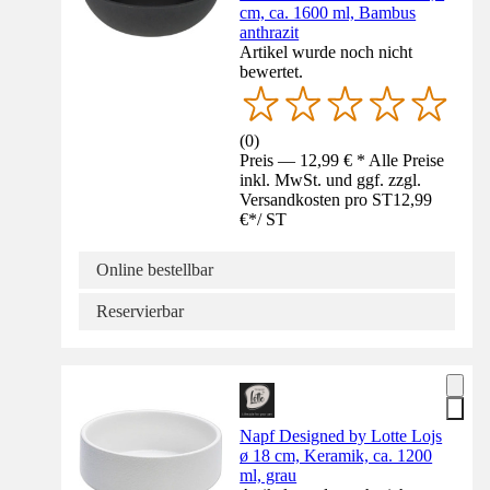
cm, ca. 1600 ml, Bambus
anthrazit
Artikel wurde noch nicht
bewertet.
(
0
)
Preis — 12,99 € * Alle Preise
inkl. MwSt. und ggf. zzgl.
Versandkosten pro ST
12,99
€
*
/
ST
Online bestellbar
Reservierbar
Napf Designed by Lotte Lojs
ø 18 cm, Keramik, ca. 1200
ml, grau