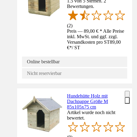
1.5 von 5 Sternen. 2
Bewertungen.
(
2
)
Preis — 89,00 € * Alle Preise
inkl. MwSt. und ggf. zzgl.
Versandkosten pro ST
89,00
€
*
/
ST
Online bestellbar
Nicht reservierbar
Hundehütte Holz mit
Dachpappe Größe M
85x105x75 cm
Artikel wurde noch nicht
bewertet.