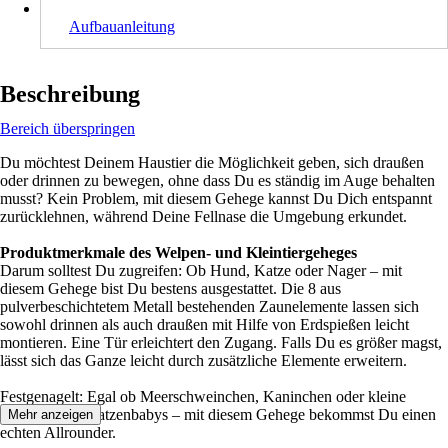
Aufbauanleitung
Beschreibung
Bereich überspringen
Du möchtest Deinem Haustier die Möglichkeit geben, sich draußen
oder drinnen zu bewegen, ohne dass Du es ständig im Auge behalten
musst? Kein Problem, mit diesem Gehege kannst Du Dich entspannt
zurücklehnen, während Deine Fellnase die Umgebung erkundet.
Produktmerkmale des Welpen- und Kleintiergeheges
Darum solltest Du zugreifen: Ob Hund, Katze oder Nager – mit
diesem Gehege bist Du bestens ausgestattet. Die 8 aus
pulverbeschichtetem Metall bestehenden Zaunelemente lassen sich
sowohl drinnen als auch draußen mit Hilfe von Erdspießen leicht
montieren. Eine Tür erleichtert den Zugang. Falls Du es größer magst,
lässt sich das Ganze leicht durch zusätzliche Elemente erweitern.
Festgenagelt: Egal ob Meerschweinchen, Kaninchen oder kleine
Hunde- bzw. Katzenbabys – mit diesem Gehege bekommst Du einen
Mehr anzeigen
echten Allrounder.