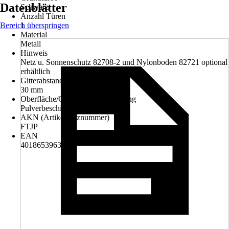
Datenblätter
Schwarz
Anzahl Türen
Bereich überspringen
1
Material
Metall
Hinweis
Netz u. Sonnenschutz 82708-2 und Nylonboden 82721 optional
erhältlich
Gitterabstand
30 mm
Oberfläche/Oberflächenbehandlung
Pulverbeschichtet
AKN (Artikelkurznummer)
FTJP
EAN
4018653963876