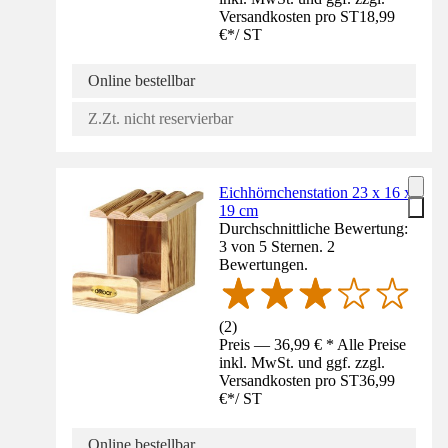
Versandkosten pro ST
18,99
€
*
/
ST
Online bestellbar
Z.Zt. nicht reservierbar
Eichhörnchenstation 23 x 16 x
19 cm
Durchschnittliche Bewertung:
3 von 5 Sternen. 2
Bewertungen.
(
2
)
Preis — 36,99 € * Alle Preise
inkl. MwSt. und ggf. zzgl.
Versandkosten pro ST
36,99
€
*
/
ST
Online bestellbar