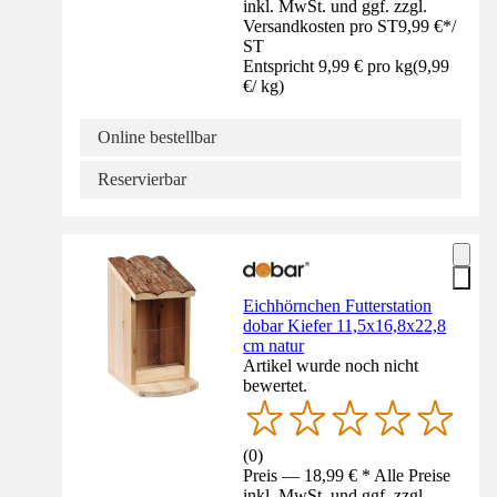
inkl. MwSt. und ggf. zzgl.
Versandkosten pro ST
9,99 €
*
/
ST
Entspricht 9,99 € pro kg
(
9,99
€
/
kg
)
Online bestellbar
Reservierbar
Eichhörnchen Futterstation
dobar Kiefer 11,5x16,8x22,8
cm natur
Artikel wurde noch nicht
bewertet.
(
0
)
Preis — 18,99 € * Alle Preise
inkl. MwSt. und ggf. zzgl.