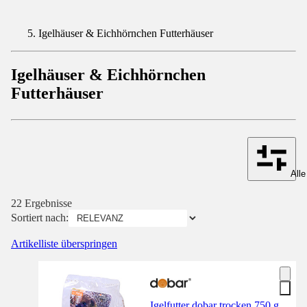
Igelhäuser & Eichhörnchen Futterhäuser
Igelhäuser & Eichhörnchen
Futterhäuser
Alle
22 Ergebnisse
Sortiert nach:
Artikelliste überspringen
Igelfutter dobar trocken 750 g