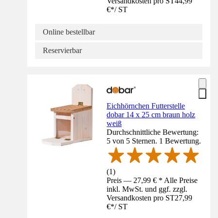
Versandkosten pro ST
44,99
€
*
/
ST
Online bestellbar
Reservierbar
Eichhörnchen Futterstelle
dobar 14 x 25 cm braun holz
weiß
Durchschnittliche Bewertung:
5 von 5 Sternen. 1 Bewertung.
(
1
)
Preis — 27,99 € * Alle Preise
inkl. MwSt. und ggf. zzgl.
Versandkosten pro ST
27,99
€
*
/
ST