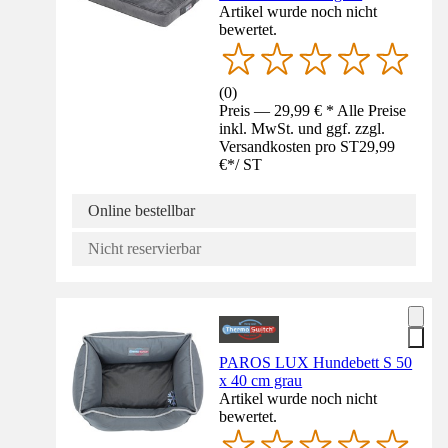
Artikel wurde noch nicht
bewertet.
(
0
)
Preis — 29,99 € * Alle Preise
inkl. MwSt. und ggf. zzgl.
Versandkosten pro ST
29,99
€
*
/
ST
Online bestellbar
Nicht reservierbar
PAROS LUX Hundebett S 50
x 40 cm grau
Artikel wurde noch nicht
bewertet.