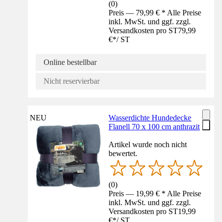
(
0
)
Preis — 79,99 € * Alle Preise
inkl. MwSt. und ggf. zzgl.
Versandkosten pro ST
79,99
€
*
/
ST
Online bestellbar
Nicht reservierbar
NEU
Wasserdichte Hundedecke
Flanell 70 x 100 cm anthrazit
Artikel wurde noch nicht
bewertet.
(
0
)
Preis — 19,99 € * Alle Preise
inkl. MwSt. und ggf. zzgl.
Versandkosten pro ST
19,99
€
*
/
ST