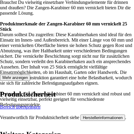
Brauchst Du vielseitig einsetzbare Verbindungselemente für drinnen
und draußen? Die Zangen-Karabiner 60 mm vernickelt bieten Dir die
passende Lösung.
Produktmerkmale der Zangen-Karabiner 60 mm vernickelt 25
Stück
Darum solltest Du zugreifen: Diese Karabinerhaken sind ideal für den
Einsatz im Innen- und Außenbereich. Mit einer Länge von 60 mm und
einer vernickelten Oberfläche bieten sie hohen Schutz gegen Rost und
Abnutzung, was ihre Haltbarkeit unter verschiedenen Bedingungen
sichert. Die vernickelte Beschichtung sorgt nicht nur für zusätzlichen
Schutz, sondern verleiht den Karabinerhaken auch ein ansprechendes
Aussehen. Der Inhalt von 25 Stück ermöglicht vielfältige
Einsatzmöglichkeiten, ob im Haushalt, Garten oder Handwerk. Die
stabile Metallkonstruktion garantiert eine hohe Belastbarkeit, wodurch
Mehr anzeigen
sie sich für zahlreiche Befestigungsaufgaben eignen.
Produktsicherheit
Festgezurrt: Die Zangen-Karabiner 60 mm vernickelt sind robust und
vielseitig einsetzbar, perfekt geeignet für verschiedenste
Befestigungsprojekte.
Bereich überspringen
Verantwortlich für Produktsicherheit siehe
.
Herstellerinformationen