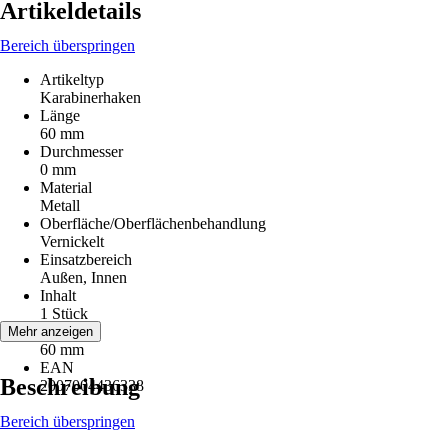
Artikeldetails
Bereich überspringen
Artikeltyp
Karabinerhaken
Länge
60 mm
Durchmesser
0 mm
Material
Metall
Oberfläche/Oberflächenbehandlung
Vernickelt
Einsatzbereich
Außen, Innen
Inhalt
1 Stück
l1
Mehr anzeigen
60 mm
EAN
Beschreibung
2007004436338
Bereich überspringen