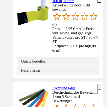
100 m, 80 mm
Artikel wurde noch nicht
bewertet.
(
0
)
Preis — 7,95 € * Alle Preise
inkl. MwSt. und ggf. zzgl.
Versandkosten pro ST
7,95 €
*
/
ST
Entspricht 0,08 € pro m
(
0,08
€
/
m
)
Online bestellbar
Reservierbar
Klettband 6-tlg
Durchschnittliche Bewertung:
1 von 5 Sternen. 4
Bewertungen.