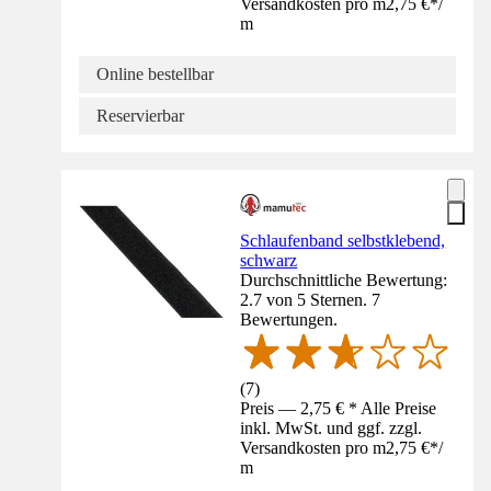
Versandkosten pro m
2,75 €
*
/
m
Online bestellbar
Reservierbar
Schlaufenband selbstklebend,
schwarz
Durchschnittliche Bewertung:
2.7 von 5 Sternen. 7
Bewertungen.
(
7
)
Preis — 2,75 € * Alle Preise
inkl. MwSt. und ggf. zzgl.
Versandkosten pro m
2,75 €
*
/
m