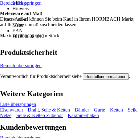
Bereich überspringen
240 kg
Hinweis
Meterware auf Maß
-
Diesen Artikel können Sie beim Kauf in Ihrem HORNBACH Markt
Einheit
auf Ihr Wunschmaß zuschneiden lassen.
Meter
EAN
Maximal 50 m an einem Stück.
7612008024013
Produktsicherheit
Bereich überspringen
Verantwortlich für Produktsicherheit siehe
.
Herstellerinformationen
Weitere Kategorien
Liste überspringen
Eisenwaren
Draht, Seile & Ketten
Bänder
Gurte
Ketten
Seile
Netze
Seile & Ketten Zubehör
Karabinerhaken
Kundenbewertungen
Bereich überspringen