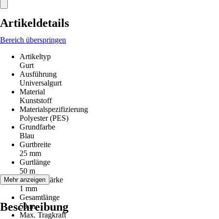
Artikeldetails
Bereich überspringen
Artikeltyp
Gurt
Ausführung
Universalgurt
Material
Kunststoff
Materialspezifizierung
Polyester (PES)
Grundfarbe
Blau
Gurtbreite
25 mm
Gurtlänge
50 m
Materialstärke
Mehr anzeigen
1 mm
Gesamtlänge
Beschreibung
50 m
Max. Tragkraft