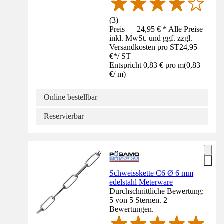
(
3
)
Preis — 24,95 € * Alle Preise
inkl. MwSt. und ggf. zzgl.
Versandkosten pro ST
24,95
€
*
/
ST
Entspricht 0,83 € pro m
(
0,83
€
/
m
)
Online bestellbar
Reservierbar
Schweisskette C6 Ø 6 mm
edelstahl Meterware
Durchschnittliche Bewertung:
5 von 5 Sternen. 2
Bewertungen.