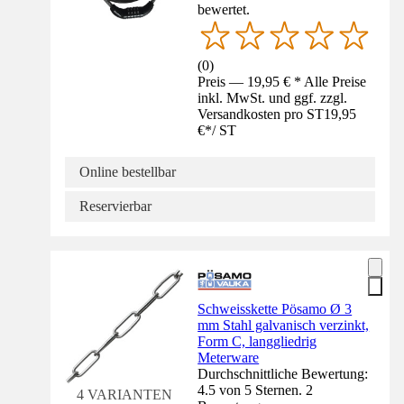
bewertet.
(
0
)
Preis — 19,95 € * Alle Preise
inkl. MwSt. und ggf. zzgl.
Versandkosten pro ST
19,95
€
*
/
ST
Online bestellbar
Reservierbar
Schweisskette Pösamo Ø 3
mm Stahl galvanisch verzinkt,
Form C, langgliedrig
Meterware
Durchschnittliche Bewertung:
4.5 von 5 Sternen. 2
4 VARIANTEN