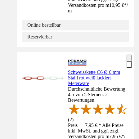
Versandkosten pro m
10,95 €
*
/
m
Online bestellbar
Reservierbar
Schweisskette C6 Ø 6 mm
Stahl rot weiß lackiert
Meterware
Durchschnittliche Bewertung:
4.5 von 5 Sternen. 2
Bewertungen.
(
2
)
Preis — 7,95 € * Alle Preise
inkl. MwSt. und ggf. zzgl.
Versandkosten pro m
7,95 €
*
/