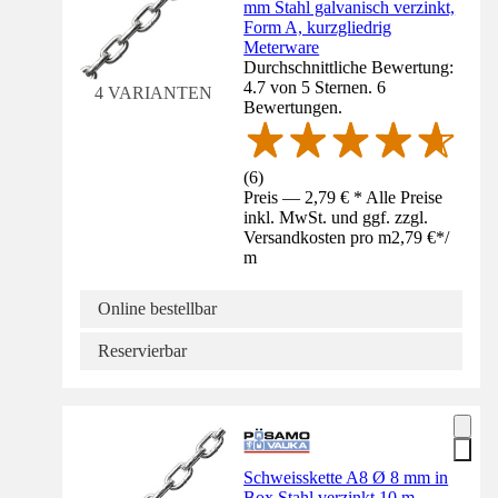
mm Stahl galvanisch verzinkt,
Form A, kurzgliedrig
Meterware
Durchschnittliche Bewertung:
4.7 von 5 Sternen. 6
4 VARIANTEN
Bewertungen.
(
6
)
Preis — 2,79 € * Alle Preise
inkl. MwSt. und ggf. zzgl.
Versandkosten pro m
2,79 €
*
/
m
Online bestellbar
Reservierbar
Schweisskette A8 Ø 8 mm in
Box Stahl verzinkt 10 m