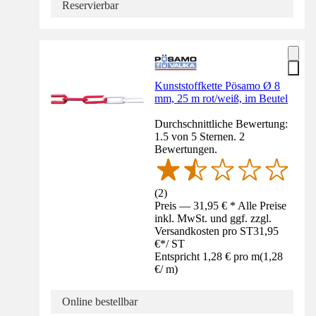
Reservierbar
Kunststoffkette Pösamo Ø 8
mm, 25 m rot/weiß, im Beutel
Durchschnittliche Bewertung:
1.5 von 5 Sternen. 2
Bewertungen.
(
2
)
Preis — 31,95 € * Alle Preise
inkl. MwSt. und ggf. zzgl.
Versandkosten pro ST
31,95
€
*
/
ST
Entspricht 1,28 € pro m
(
1,28
€
/
m
)
Online bestellbar