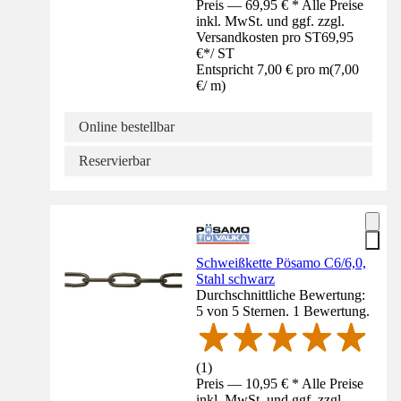
Preis — 69,95 € * Alle Preise
inkl. MwSt. und ggf. zzgl.
Versandkosten pro ST
69,95
€
*
/
ST
Entspricht 7,00 € pro m
(
7,00
€
/
m
)
Online bestellbar
Reservierbar
Schweißkette Pösamo C6/6,0,
Stahl schwarz
Durchschnittliche Bewertung:
5 von 5 Sternen. 1 Bewertung.
(
1
)
Preis — 10,95 € * Alle Preise
inkl. MwSt. und ggf. zzgl.