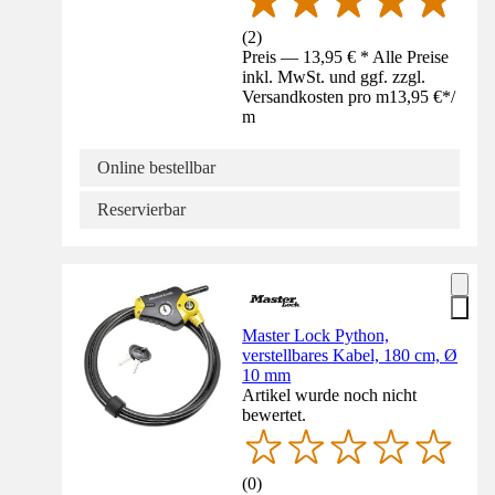
(
2
)
Preis — 13,95 € * Alle Preise
inkl. MwSt. und ggf. zzgl.
Versandkosten pro m
13,95 €
*
/
m
Online bestellbar
Reservierbar
Master Lock Python,
verstellbares Kabel, 180 cm, Ø
10 mm
Artikel wurde noch nicht
bewertet.
(
0
)