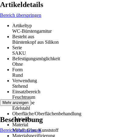
Artikeldetails
Bereich überspringen
Artikeltyp
WC-Bürstengarnitur
Besteht aus
Bürstenkopf aus Silikon
Serie
SAKU
Befestigungsmöglichkeit
Ohne
Form
Rund
Verwendung
Stehend
Einsatzbereich
Feuchtraum
Grundfarbe
Mehr anzeigen
Edelstahl
Oberfläche/Oberflächenbehandlung
Beschreibung
Gebürstet
Material
Bereich überspringen
Metall, Glas, Kunststoff
Materialspezifizierung