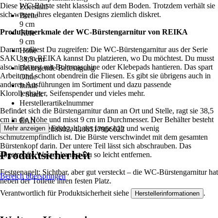
Diese WC-Bürste steht klassisch auf dem Boden. Trotzdem verhält sie
Edelstahl
sich wegen ihres eleganten Designs ziemlich diskret.
Breite
9 cm
Produktmerkmale der WC-Bürstengarnitur von REIKA
Tiefe
9 cm
Darum solltest Du zugreifen: Die WC-Bürstengarnitur aus der Serie
Höhe
SAKU von REIKA kannst Du platzieren, wo Du möchtest. Du musst
38,5 cm
also nicht erst mit Bohrmaschine oder Klebepads hantieren. Das spart
Beiliegende Befestigung
Arbeit und schont obendrein die Fliesen. Es gibt sie übrigens auch in
Ohne
anderen Ausführungen im Sortiment und dazu passende
Inhalt
Klorollenhalter, Seifenspender und vieles mehr.
1 Stück
Herstellerartikelnummer
Befindet sich die Bürstengarnitur dann an Ort und Stelle, ragt sie 38,5
-
cm in die Höhe und misst 9 cm im Durchmesser. Der Behälter besteht
EAN
aus gebürstetem Edelstahl, der lange hält und wenig
Mehr anzeigen
2007009208602, 4306517956622
schmutzempfindlich ist. Die Bürste verschwindet mit dem gesamten
Bürstenkopf darin. Der untere Teil lässt sich abschrauben. Das
Produktsicherheit
abgetropfte Wasser kannst Du so leicht entfernen.
Festgenagelt: Sichtbar, aber gut versteckt – die WC-Bürstengarnitur hat
Bereich überspringen
neben der Toilette ihren festen Platz.
Verantwortlich für Produktsicherheit siehe
.
Herstellerinformationen