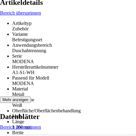
Artikeldetails
Bereich überspringen
Artikeltyp
Zubehör
Variante
Befestigungsset
Anwendungsbereich
Duschabtrennung
Serie
MODENA
Herstellerartikelnummer
A1-S1-WH
Passend für Modell
MODENA
Material
Metall
Grundfarbe
Mehr anzeigen
Weiß
Oberfläche/Oberflächenbehandlung
Datenblätter
Matt
Länge
Bereich überspringen
1 200 mm
Breite