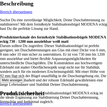
Beschreibung
Bereich überspringen
Suchst Du eine zuverlässige Möglichkeit, Deine Duschabtrennung zu
stabilisieren? Mit dem form&style Stabilisationsbügel MODENA eckig
hast Du die perfekte Lösung zur Hand.
Produktmerkmale des form&style Stabilisationsbügels MODENA
eckig 730 - 1200 mm ausziehbar weiß matt
Darum solltest Du zugreifen: Dieser Stabilisationsbügel ist perfekt
geeignet, um Duschabtrennungen aus Glas mit einer Dicke von 6 mm,
8 mm oder 10 mm sicher zu unterstützen. Er ist von 730 mm bis 1200
mm ausziehbar und bietet flexible Anpassungsmöglichkeiten für
unterschiedliche Duschgrößen. Die Konstruktion aus hochwertigem
Edelstahl mit matter Oberflächenoptik sorgt nicht nur für Stabilität,
sondern auch für ein modernes Erscheinungsbild. Mit einer Höhe von
92 mm fügt sich der Bügel unauffällig in die Duschumgebung ein. Die
einfache Anpassbarkeit und der robuste Edelstahl gewährleisten eine
Mehr anzeigen
lange Lebensdauer und Stabilität Deiner Duschabtrennung.
Produktsicherheit
Festgezurrt: Der form&style Stabilisationsbügel MODENA eckig ist
die ideale Ergänzung zur Stabilisierung Deiner Duschabtrennung,
formschön und funktional zugleich.
Bereich überspringen