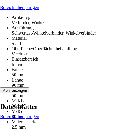
Bereich überspringen
Artikeltyp
Verbinder, Winkel
Ausführung
Schwerlast-Winkelverbinder, Winkelverbinder
Material
Stahl
Oberfläche/Oberflächenbehandlung
Verzinkt
Einsatzbereich
Innen
Breite
50 mm
Länge
90 mm
Maß a
Mehr anzeigen
50 mm
Maß b
Datenblätter
90 mm
Maß c
Bereich überspringen
80 mm
Materialstärke
2,5 mm