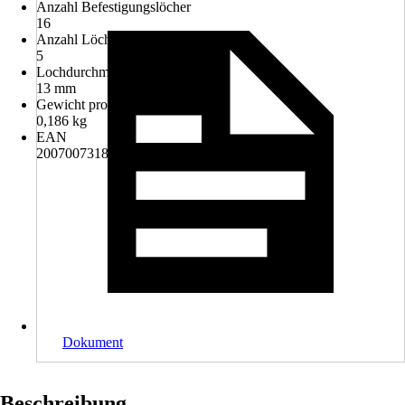
Anzahl Befestigungslöcher
16
Anzahl Löcher
5
Lochdurchmesser
13 mm
Gewicht pro Stück
0,186 kg
EAN
2007007318471, 4004338334659
Dokument
Beschreibung