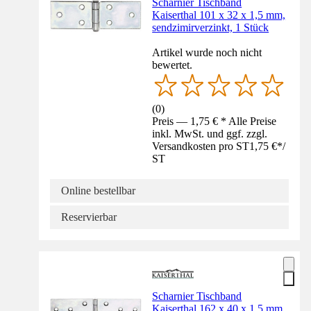
Scharnier Tischband
Kaiserthal 101 x 32 x 1,5 mm,
sendzimirverzinkt, 1 Stück
Artikel wurde noch nicht
bewertet.
(
0
)
Preis — 1,75 € * Alle Preise
inkl. MwSt. und ggf. zzgl.
Versandkosten pro ST
1,75 €
*
/
ST
Online bestellbar
Reservierbar
Scharnier Tischband
Kaiserthal 162 x 40 x 1,5 mm