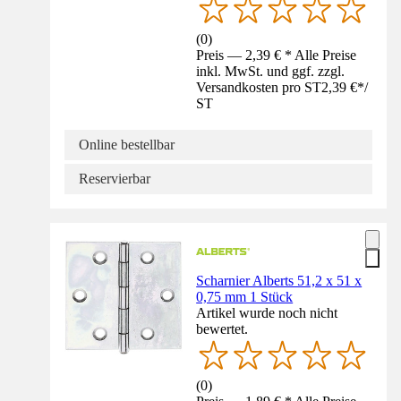
(
0
)
Preis — 2,39 € * Alle Preise
inkl. MwSt. und ggf. zzgl.
Versandkosten pro ST
2,39 €
*
/
ST
Online bestellbar
Reservierbar
Scharnier Alberts 51,2 x 51 x
0,75 mm 1 Stück
Artikel wurde noch nicht
bewertet.
(
0
)