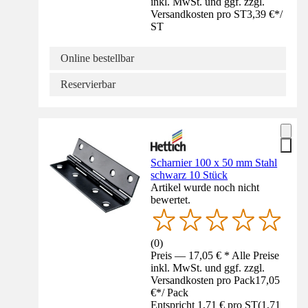
inkl. MwSt. und ggf. zzgl.
Versandkosten pro ST
3,39 €
*
/
ST
Online bestellbar
Reservierbar
Scharnier 100 x 50 mm Stahl
schwarz 10 Stück
Artikel wurde noch nicht
bewertet.
(
0
)
Preis — 17,05 € * Alle Preise
inkl. MwSt. und ggf. zzgl.
Versandkosten pro Pack
17,05
€
*
/
Pack
Entspricht 1,71 € pro ST
(
1,71