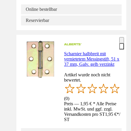
Online bestellbar
Reservierbar
Scharnier halbbreit mit
vernietetem Messingstift, 51 x
37 mm, Galv. gelb verzinkt
Artikel wurde noch nicht
bewertet.
(
0
)
Preis — 1,95 € * Alle Preise
inkl. MwSt. und ggf. zzgl.
Versandkosten pro ST
1,95 €
*
/
ST