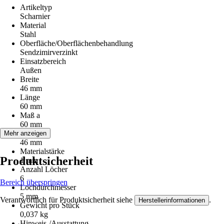
Artikeltyp
Scharnier
Material
Stahl
Oberfläche/Oberflächenbehandlung
Sendzimirverzinkt
Einsatzbereich
Außen
Breite
46 mm
Länge
60 mm
Maß a
60 mm
Maß b
Mehr anzeigen
46 mm
Materialstärke
Produktsicherheit
1 mm
Anzahl Löcher
6
Bereich überspringen
Lochdurchmesser
5 mm
Verantwortlich für Produktsicherheit siehe
.
Herstellerinformationen
Gewicht pro Stück
0,037 kg
Hinweis-/Ausstattung