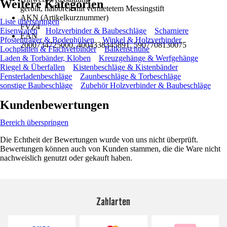
Weitere Kategorien
gerollt, halbbreit mit vernietetem Messingstift
AKN (Artikelkurznummer)
Liste überspringen
FVZ4
Eisenwaren
Holzverbinder & Baubeschläge
Scharniere
EAN
Pfostenträger & Bodenhülsen
Winkel & Holzverbinder
2000734725000, 4004338345891, 5907708130075
Lochplatten & Flachverbinder
Balkenschuhe
Laden & Torbänder, Kloben
Kreuzgehänge & Werfgehänge
Riegel & Überfallen
Kistenbeschläge & Kistenbänder
Fensterladenbeschläge
Zaunbeschläge & Torbeschläge
sonstige Baubeschläge
Zubehör Holzverbinder & Baubeschläge
Kundenbewertungen
Bereich überspringen
Die Echtheit der Bewertungen wurde von uns nicht überprüft.
Bewertungen können auch von Kunden stammen, die die Ware nicht
nachweislich genutzt oder gekauft haben.
Zahlarten