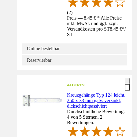
(
2
)
Preis — 8,45 € * Alle Preise
inkl. MwSt. und ggf. zzgl.
Versandkosten pro ST
8,45 €
*
/
ST
Online bestellbar
Reservierbar
Kreuzgehänge Typ 124 leicht,
250 x 33 mm galv. verzinkt,
dickschichtpassiviert
Durchschnittliche Bewertung:
4 von 5 Sternen. 2
Bewertungen.