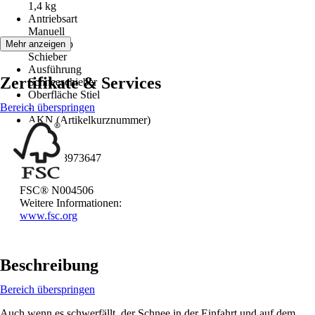
1,4 kg
Antriebsart
Manuell
Artikeltyp
Mehr anzeigen
Schieber
Ausführung
Zertifikate & Services
Schneeschieber
Oberfläche Stiel
Bereich überspringen
-
AKN (Artikelkurznummer)
RF7N
EAN
4002408973647
FSC® N004506
Weitere Informationen:
www.fsc.org
Beschreibung
Bereich überspringen
Auch wenn es schwerfällt, der Schnee in der Einfahrt und auf dem