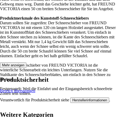
Gehweg muss weg. Damit das Geschiebe leichter geht, hat FREUND
VICTORIA einen 50 cm breiten Schneeschieber für Sie im Angebot.
Produktmerkmale des Kunststoff-Schneeschiebers
Darum sollten Sie zugreifen: Der Schneeschieber von FREUND
VICTORIA ist mit einem 120 cm langen Holzstiel ausgestattet. Dieser
ist im Kunststoffblatt des Schneeschiebers verankert. Um einfach in
den Schnee stechen zu können, ist die Kante des Schneeschiebers mit
Metall verstärkt. Mit nur 1,4 kg Gewicht fällt das Schneeschieben
leicht, auch wenn der Schnee selbst ein wenig schwerer sein sollte.
Durch die 50 cm breite Schaufel können Sie viel Schnee auf einmal
räumen. Einfacher geht es bei halb gefüllter Schaufel.
Mit dem Schneeschieber von FREUND VICTORIA ist die
Mehr anzeigen
winterliche Schneearbeit ein leichtes Unterfangen. Nutzen Sie die
Stahlkante des Schneeschieberblattes, um einfach in den Schnee zu
Produktsicherheit
stechen.
Festgenagelt: Weil die Einfahrt und der Eingangsbereich schneefreie
Bereich überspringen
Zonen sein sollten.
Verantwortlich für Produktsicherheit siehe
.
Herstellerinformationen
Weitere Kategorien