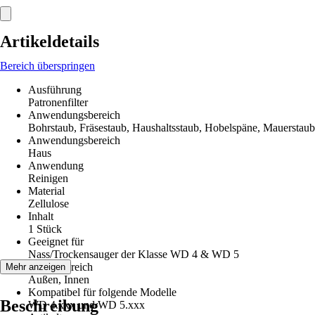
Artikeldetails
Bereich überspringen
Ausführung
Patronenfilter
Anwendungsbereich
Bohrstaub, Fräsestaub, Haushaltsstaub, Hobelspäne, Mauerstaub
Anwendungsbereich
Haus
Anwendung
Reinigen
Material
Zellulose
Inhalt
1 Stück
Geeignet für
Nass/Trockensauger der Klasse WD 4 & WD 5
Einsatzbereich
Mehr anzeigen
Außen, Innen
Kompatibel für folgende Modelle
Beschreibung
WD 4.xxx und WD 5.xxx