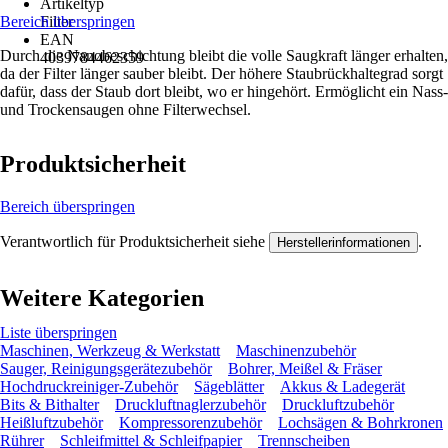
Artikeltyp
Bereich überspringen
Filter
EAN
Durch die Nanobeschichtung bleibt die volle Saugkraft länger erhalten,
4039784462359
da der Filter länger sauber bleibt. Der höhere Staubrückhaltegrad sorgt
dafür, dass der Staub dort bleibt, wo er hingehört. Ermöglicht ein Nass-
und Trockensaugen ohne Filterwechsel.
Produktsicherheit
Bereich überspringen
Verantwortlich für Produktsicherheit siehe
.
Herstellerinformationen
Weitere Kategorien
Liste überspringen
Maschinen, Werkzeug & Werkstatt
Maschinenzubehör
Sauger, Reinigungsgerätezubehör
Bohrer, Meißel & Fräser
Hochdruckreiniger-Zubehör
Sägeblätter
Akkus & Ladegerät
Bits & Bithalter
Druckluftnaglerzubehör
Druckluftzubehör
Heißluftzubehör
Kompressorenzubehör
Lochsägen & Bohrkronen
Rührer
Schleifmittel & Schleifpapier
Trennscheiben