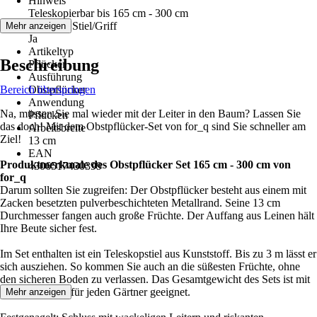
Hinweis
Teleskopierbar bis 165 cm - 300 cm
Inklusive Stiel/Griff
Mehr anzeigen
Ja
Artikeltyp
Beschreibung
Pflücker
Ausführung
Bereich überspringen
Obstpflücker
Anwendung
Na, müssen Sie mal wieder mit der Leiter in den Baum? Lassen Sie
Pflücken
das doch! Mit dem Obstpflücker-Set von for_q sind Sie schneller am
Arbeitsbreite
Ziel!
13 cm
EAN
Produktmerkmale des Obstpflücker Set 165 cm - 300 cm von
4306517430399
for_q
Darum sollten Sie zugreifen: Der Obstpflücker besteht aus einem mit
Zacken besetzten pulverbeschichteten Metallrand. Seine 13 cm
Durchmesser fangen auch große Früchte. Der Auffang aus Leinen hält
Ihre Beute sicher fest.
Im Set enthalten ist ein Teleskopstiel aus Kunststoff. Bis zu 3 m lässt er
sich ausziehen. So kommen Sie auch an die süßesten Früchte, ohne
den sicheren Boden zu verlassen. Das Gesamtgewicht des Sets ist mit
1,3 kg wirklich für jeden Gärtner geeignet.
Mehr anzeigen