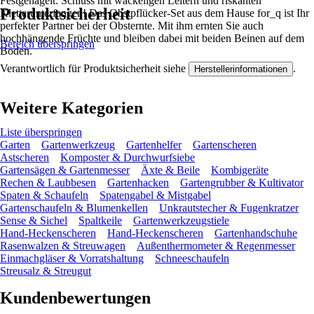
Festgenagelt: Schluss mit wackeligen Leitern und riskanten
Produktsicherheit
Kletterunterfangen! Das Obstpflücker-Set aus dem Hause for_q ist Ihr
perfekter Partner bei der Obsternte. Mit ihm ernten Sie auch
hochhängende Früchte und bleiben dabei mit beiden Beinen auf dem
Bereich überspringen
Boden.
Verantwortlich für Produktsicherheit siehe
.
Herstellerinformationen
Weitere Kategorien
Liste überspringen
Garten
Gartenwerkzeug
Gartenhelfer
Gartenscheren
Astscheren
Komposter & Durchwurfsiebe
Gartensägen & Gartenmesser
Äxte & Beile
Kombigeräte
Rechen & Laubbesen
Gartenhacken
Gartengrubber & Kultivator
Spaten & Schaufeln
Spatengabel & Mistgabel
Gartenschaufeln & Blumenkellen
Unkrautstecher & Fugenkratzer
Sense & Sichel
Spaltkeile
Gartenwerkzeugstiele
Hand-Heckenscheren
Hand-Heckenscheren
Gartenhandschuhe
Rasenwalzen & Streuwagen
Außenthermometer & Regenmesser
Einmachgläser & Vorratshaltung
Schneeschaufeln
Streusalz & Streugut
Kundenbewertungen