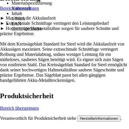
Materialspezifizierung
Bereich überspringen
Hartmetall
Inhalt
► Maximiert die Akkulaufzeit
1 Stück
► Extraschmale Schnittfuge verringert den Leistungsbedarf
EAN
► Hochwertige Hartmetallzähne sorgen für saubere Schnitte und
3165140958684
präzise Ergebnisse.
Mit dem Kreissägeblatt Standard for Steel wird die Akkulaufzeit von
Akkusägen maximiert. Seine extraschmale Schnittfuge verringert
Reibung und Materialabtrag, sodass weniger Leistung für ein
müheloses, sauberes Sägen benötigt wird. Es eignet sich zum Sägen
von rostfreiem Stahl. Das Kreissägeblatt Standard for Steel ermöglicht
dank seiner hochwertigen Haltmetallzähne saubere Sägeschnitte und
präzise Ergebnisse. Das Sägeblatt passt bei allen gängigen
handgeführten Akku-Metalltrockensägen.
Produktsicherheit
Bereich überspringen
Verantwortlich für Produktsicherheit siehe
.
Herstellerinformationen