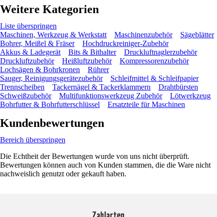
Weitere Kategorien
Liste überspringen
Maschinen, Werkzeug & Werkstatt
Maschinenzubehör
Sägeblätter
Bohrer, Meißel & Fräser
Hochdruckreiniger-Zubehör
Akkus & Ladegerät
Bits & Bithalter
Druckluftnaglerzubehör
Druckluftzubehör
Heißluftzubehör
Kompressorenzubehör
Lochsägen & Bohrkronen
Rührer
Sauger, Reinigungsgerätezubehör
Schleifmittel & Schleifpapier
Trennscheiben
Tackernägel & Tackerklammern
Drahtbürsten
Schweißzubehör
Multifunktionswerkzeug Zubehör
Lötwerkzeug
Bohrfutter & Bohrfutterschlüssel
Ersatzteile für Maschinen
Kundenbewertungen
Bereich überspringen
Die Echtheit der Bewertungen wurde von uns nicht überprüft.
Bewertungen können auch von Kunden stammen, die die Ware nicht
nachweislich genutzt oder gekauft haben.
Zahlarten