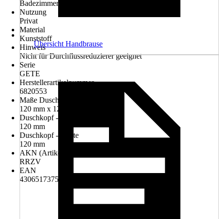
Badezimmer, Gäste-Bad
Nutzung
Privat
Material
Kunststoff
Übersicht Handbrause
Hinweis
Nicht für Durchflussreduzierer geeignet
Serie
GETE
Herstellerartikelnummer
6820553
Maße Duschkopf (LxB)
120 mm x 120 mm
Duschkopf - Länge
120 mm
Duschkopf - Breite
120 mm
AKN (Artikelkurznummer)
RRZV
EAN
4306517375157