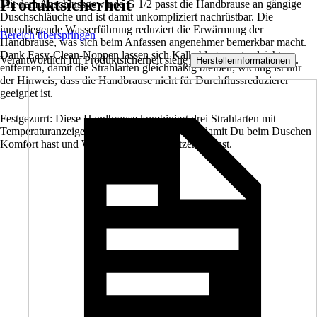
Produktsicherheit
Mit dem Anschlussgewinde G 1/2 passt die Handbrause an gängige
Duschschläuche und ist damit unkompliziert nachrüstbar. Die
innenliegende Wasserführung reduziert die Erwärmung der
Bereich überspringen
Handbrause, was sich beim Anfassen angenehmer bemerkbar macht.
Dank Easy-Clean-Noppen lassen sich Kalkablagerungen leichter
Verantwortlich für Produktsicherheit siehe
.
Herstellerinformationen
entfernen, damit die Strahlarten gleichmäßig bleiben; wichtig ist nur
der Hinweis, dass die Handbrause nicht für Durchflussreduzierer
geeignet ist.
Festgezurrt: Diese Handbrause kombiniert drei Strahlarten mit
Temperaturanzeige und Verbrauchsmessung, damit Du beim Duschen
Komfort hast und Wasser gezielter einsetzen kannst.