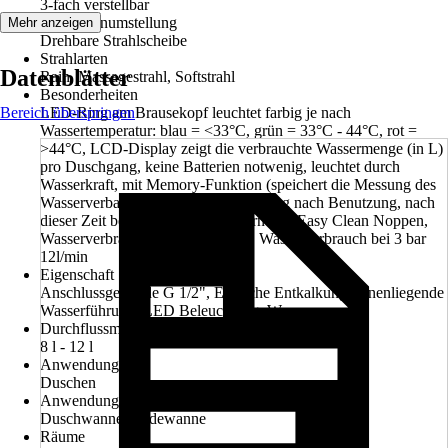
3-fach verstellbar
Strahlartenumstellung
Mehr anzeigen
Drehbare Strahlscheibe
Strahlarten
Datenblätter
Rain, Massagestrahl, Softstrahl
Besonderheiten
Bereich überspringen
LED-Ring am Brausekopf leuchtet farbig je nach
Wassertemperatur: blau = <33°C, grün = 33°C - 44°C, rot =
>44°C, LCD-Display zeigt die verbrauchte Wassermenge (in L)
pro Duschgang, keine Batterien notwenig, leuchtet durch
Wasserkraft, mit Memory-Funktion (speichert die Messung des
Wasserverbauchs bis zu 3 Minuten lang nach Benutzung, nach
dieser Zeit beginnt die Messung erneut), Easy Clean Noppen,
Wasserverbrauch bei 3 bar 8l/min, Wasserverbrauch bei 3 bar
12l/min
Eigenschaft
Anschlussgewinde G 1/2", Einfache Entkalkung, Innenliegende
Wasserführung, LED Beleuchtung, Wassersparend
Durchflussmenge bei 3 bar
8 l - 12 l
Anwendung
Duschen
Anwendungsbereich
Duschwanne, Badewanne
Räume