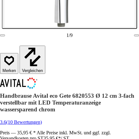
1
/
9
Vergleichen
Handbrause Avital eco Gete 6820553 Ø 12 cm 3-fach
verstellbar mit LED Temperaturanzeige
wassersparend chrom
3.6
(10 Bewertungen)
Preis — 35,95 € * Alle Preise inkl. MwSt. und ggf. zzgl.
Versandkosten pro ST
35,95 €
*
/
ST