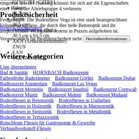
C2T, C2TE, C2TES1
eingeteilt. Bei der Nutzung können Sie sich auf die Eigenschaften
Länge
einer Fliese der Abriebgruppe 4 verlassen.
Produktsicherheit
61,5 cm
Breite
Festgenagelt: Die Bodenfliese Vega ist eine stark beanspruchbare
30,5 cm
Feinsteinzeugfliese, die durch ihre helle Betonoptik und ihr
Bereich überspringen
Herstellmaß ca. (BxL)
ansprechendes Verlegebild bestens in Praxen aufgehoben ist.
30.5 cm x 61.5 cm
Verantwortlich für Produktsicherheit siehe
.
Herstellerinformationen
AKN (Artikelkurznummer)
ZNU9
EAN
Weitere Kategorien
8022100152382
Liste überspringen
Bad & Sanitär
HORNBACH Badkonzepte
Farbenfrohe Badezimmer
Badkonzept Görlitz
Badkonzept Dubai
Badkonzept Amsterdam
Badkonzept Las Vegas
Badkonzept Memphis
Badkonzept Istanbul
Badkonzept Cornwall
Badkonzept Miami
Badkonzept Malmö
Badkonzept Mailand
Bodenfliesen in Betonoptik
Bodenfliesen in Unifarben
Bodenfliesen in Holzoptik
Bodenfliesen in Marmoroptik
Bodenfliesen in Steinoptik
Bodenfliesen in Metalloptik
Bodenfliesen in Terrazzooptik
Rutschfeste Fliesen für Gastronomie & Gewerbe
Verbundwerkstoff-Fliesen