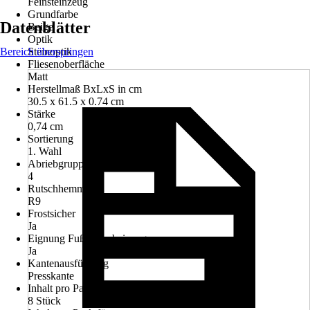
Feinsteinzeug
Grundfarbe
Datenblätter
Beige
Optik
Bereich überspringen
Steinoptik
Fliesenoberfläche
Matt
Herstellmaß BxLxS in cm
30.5 x 61.5 x 0.74 cm
Stärke
0,74 cm
Sortierung
1. Wahl
Abriebgruppe/Tiefenverschleiß
4
Rutschhemmung
R9
Frostsicher
Ja
Eignung Fußbodenheizung
Ja
Kantenausführung
Presskante
Inhalt pro Pack
8 Stück