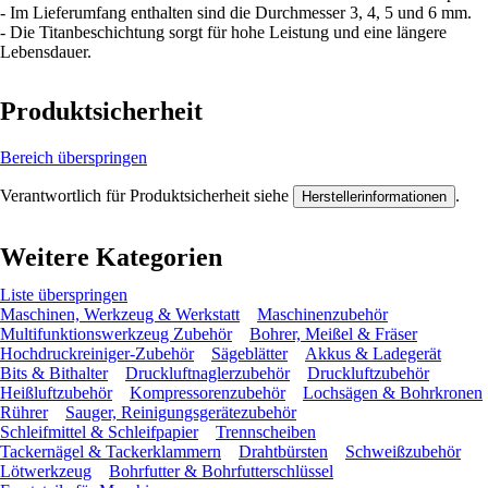
- Im Lieferumfang enthalten sind die Durchmesser 3, 4, 5 und 6 mm.
- Die Titanbeschichtung sorgt für hohe Leistung und eine längere
Lebensdauer.
Produktsicherheit
Bereich überspringen
Verantwortlich für Produktsicherheit siehe
.
Herstellerinformationen
Weitere Kategorien
Liste überspringen
Maschinen, Werkzeug & Werkstatt
Maschinenzubehör
Multifunktionswerkzeug Zubehör
Bohrer, Meißel & Fräser
Hochdruckreiniger-Zubehör
Sägeblätter
Akkus & Ladegerät
Bits & Bithalter
Druckluftnaglerzubehör
Druckluftzubehör
Heißluftzubehör
Kompressorenzubehör
Lochsägen & Bohrkronen
Rührer
Sauger, Reinigungsgerätezubehör
Schleifmittel & Schleifpapier
Trennscheiben
Tackernägel & Tackerklammern
Drahtbürsten
Schweißzubehör
Lötwerkzeug
Bohrfutter & Bohrfutterschlüssel