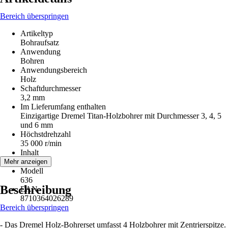
Bereich überspringen
Artikeltyp
Bohraufsatz
Anwendung
Bohren
Anwendungsbereich
Holz
Schaftdurchmesser
3,2 mm
Im Lieferumfang enthalten
Einzigartige Dremel Titan-Holzbohrer mit Durchmesser 3, 4, 5
und 6 mm
Höchstdrehzahl
35 000 r/min
Inhalt
4 Stück
Mehr anzeigen
Modell
636
Beschreibung
EAN
8710364026289
Bereich überspringen
- Das Dremel Holz-Bohrerset umfasst 4 Holzbohrer mit Zentrierspitze.