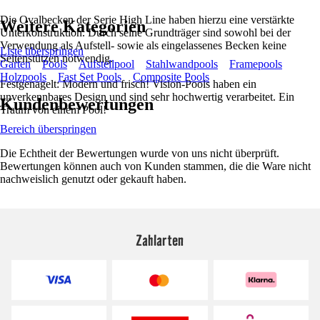
Die Ovalbecken der Serie High Line haben hierzu eine verstärkte
Weitere Kategorien
Unterkonstruktion. Durch seine Grundträger sind sowohl bei der
Verwendung als Aufstell- sowie als eingelassenes Becken keine
Liste überspringen
Seitenstützen notwendig.
Garten
Pools
Aufstellpool
Stahlwandpools
Framepools
Holzpools
Fast Set Pools
Composite Pools
Festgenagelt: Modern und frisch! Vision-Pools haben ein
unverkennbares Design und sind sehr hochwertig verarbeitet. Ein
Kundenbewertungen
Traum von einem Pool!
Bereich überspringen
Die Echtheit der Bewertungen wurde von uns nicht überprüft.
Bewertungen können auch von Kunden stammen, die die Ware nicht
nachweislich genutzt oder gekauft haben.
Zahlarten