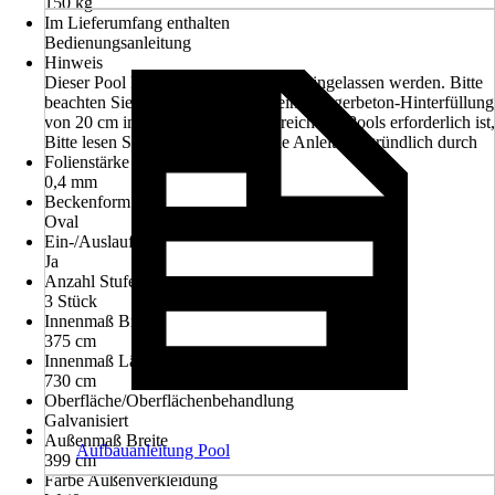
150 kg
Im Lieferumfang enthalten
Bedienungsanleitung
Hinweis
Dieser Pool kann auch in den Boden eingelassen werden. Bitte
beachten Sie bei Erdeinbau, dass eine Magerbeton-Hinterfüllung
von 20 cm im gesamten Einbaubereich des Pools erforderlich ist,
Bitte lesen Sie vor der Montage die Anleitung gründlich durch
Folienstärke Wand
0,4 mm
Beckenform
Oval
Ein-/Auslauf
Ja
Anzahl Stufen
3 Stück
Innenmaß Breite
375 cm
Innenmaß Länge
730 cm
Oberfläche/Oberflächenbehandlung
Galvanisiert
Außenmaß Breite
Aufbauanleitung Pool
399 cm
Farbe Außenverkleidung