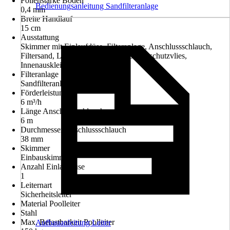
Folienstärke Boden
Bedienungsanleitung Sandfilteranlage
0,4 mm
Breite Handlauf
15 cm
Ausstattung
Skimmer mit Einlaufdüse, Filteranlage, Anschlussschlauch,
Filtersand, Leiter inkl. Plattform, Bodenschutzvlies,
Innenauskleidung
Filteranlage
Sandfilteranlage
Förderleistung
6 m³/h
Länge Anschlussschlauch
6 m
Durchmesser Anschlussschlauch
38 mm
Skimmer
Einbauskimmer
Anzahl Einlaufdüse
1
Leiternart
Sicherheitsleiter
Material Poolleiter
Stahl
Max. Belastbarkeit Poolleiter
Aufbauanleitung Leiter