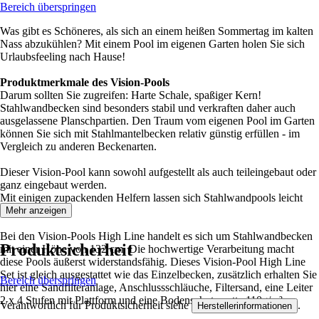
Bereich überspringen
Was gibt es Schöneres, als sich an einem heißen Sommertag im kalten
Nass abzukühlen? Mit einem Pool im eigenen Garten holen Sie sich
Urlaubsfeeling nach Hause!
Produktmerkmale des Vision-Pools
Darum sollten Sie zugreifen: Harte Schale, spaßiger Kern!
Stahlwandbecken sind besonders stabil und verkraften daher auch
ausgelassene Planschpartien. Den Traum vom eigenen Pool im Garten
können Sie sich mit Stahlmantelbecken relativ günstig erfüllen - im
Vergleich zu anderen Beckenarten.
Dieser Vision-Pool kann sowohl aufgestellt als auch teileingebaut oder
ganz eingebaut werden.
Mit einigen zupackenden Helfern lassen sich Stahlwandpools leicht
aufbauen.
Mehr anzeigen
Bei den Vision-Pools High Line handelt es sich um Stahlwandbecken
Produktsicherheit
mit einer Höhe von 132 cm. Die hochwertige Verarbeitung macht
diese Pools äußerst widerstandsfähig. Dieses Vision-Pool High Line
Set ist gleich ausgestattet wie das Einzelbecken, zusätzlich erhalten Sie
Bereich überspringen
hier eine Sandfilteranlage, Anschlussschläuche, Filtersand, eine Leiter
2 x 4 Stufen mit Plattform und eine Bodenschutzmatte 110g/m².
Verantwortlich für Produktsicherheit siehe
.
Herstellerinformationen