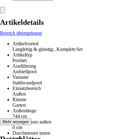
Artikeldetails
Bereich überspringen
Artikelvorteil
Langlebig & günstig:, Komplett-Set
Artikeltyp
Poolset
Ausführung
Aufstellpool
Variante
Stahlwandpool
Einsatzbereich
Außen
Räume
Garten
Außenlänge
744 cm
Durchmesser außen
Mehr anzeigen
0 cm
Durchmesser innen
0 cm