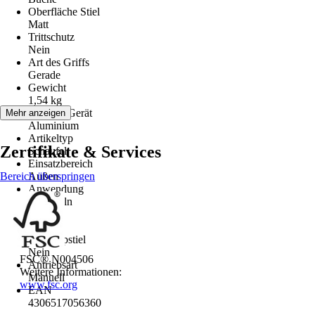
Oberfläche Stiel
Matt
Trittschutz
Nein
Art des Griffs
Gerade
Gewicht
1,54 kg
Material Gerät
Mehr anzeigen
Aluminium
Artikeltyp
Zertifikate & Services
Schaufel
Einsatzbereich
Bereich überspringen
Außen
Anwendung
Schaufeln
Räume
Garten
Teleskopstiel
Nein
FSC® N004506
Antriebsart
Weitere Informationen:
Manuell
www.fsc.org
EAN
4306517056360