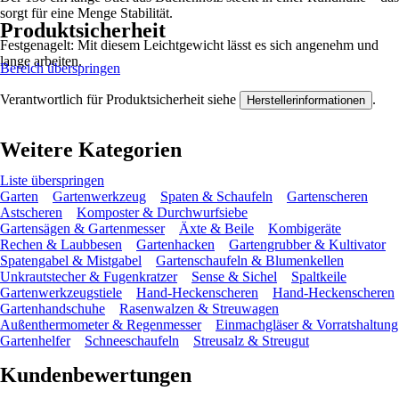
sorgt für eine Menge Stabilität.
Produktsicherheit
Festgenagelt: Mit diesem Leichtgewicht lässt es sich angenehm und
lange arbeiten.
Bereich überspringen
Verantwortlich für Produktsicherheit siehe
.
Herstellerinformationen
Weitere Kategorien
Liste überspringen
Garten
Gartenwerkzeug
Spaten & Schaufeln
Gartenscheren
Astscheren
Komposter & Durchwurfsiebe
Gartensägen & Gartenmesser
Äxte & Beile
Kombigeräte
Rechen & Laubbesen
Gartenhacken
Gartengrubber & Kultivator
Spatengabel & Mistgabel
Gartenschaufeln & Blumenkellen
Unkrautstecher & Fugenkratzer
Sense & Sichel
Spaltkeile
Gartenwerkzeugstiele
Hand-Heckenscheren
Hand-Heckenscheren
Gartenhandschuhe
Rasenwalzen & Streuwagen
Außenthermometer & Regenmesser
Einmachgläser & Vorratshaltung
Gartenhelfer
Schneeschaufeln
Streusalz & Streugut
Kundenbewertungen