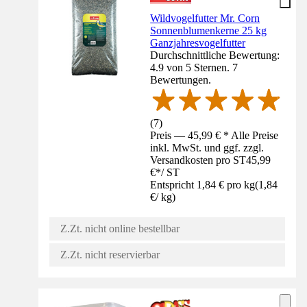
Wildvogelfutter Mr. Corn
Sonnenblumenkerne 25 kg
Ganzjahresvogelfutter
Durchschnittliche Bewertung:
4.9 von 5 Sternen. 7
Bewertungen.
(
7
)
Preis — 45,99 € * Alle Preise
inkl. MwSt. und ggf. zzgl.
Versandkosten pro ST
45,99
€
*
/
ST
Entspricht 1,84 € pro kg
(
1,84
€
/
kg
)
Z.Zt. nicht online bestellbar
Z.Zt. nicht reservierbar