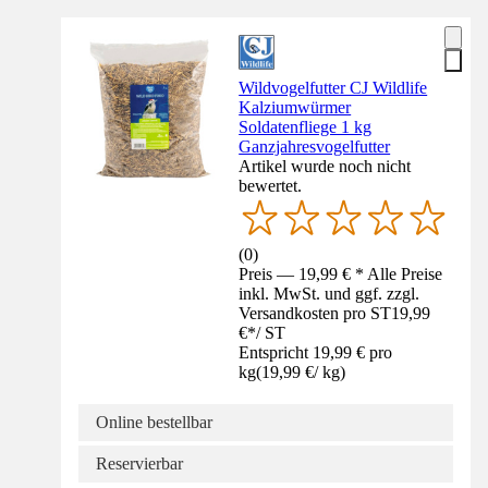
Wildvogelfutter CJ Wildlife
Kalziumwürmer
Soldatenfliege 1 kg
Ganzjahresvogelfutter
Artikel wurde noch nicht
bewertet.
(
0
)
Preis — 19,99 € * Alle Preise
inkl. MwSt. und ggf. zzgl.
Versandkosten pro ST
19,99
€
*
/
ST
Entspricht 19,99 € pro
kg
(
19,99 €
/
kg
)
Online bestellbar
Reservierbar