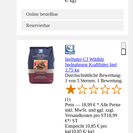
€
/
kg
)
Online bestellbar
Reservierbar
Igelfutter CJ Wildlife
Igelnahrung Kraftfutter Igel
1.75 kg
Durchschnittliche Bewertung:
1 von 5 Sternen. 1 Bewertung.
(
1
)
Preis — 18,99 € * Alle Preise
inkl. MwSt. und ggf. zzgl.
Versandkosten pro ST
18,99
€
*
/
ST
Entspricht 10,85 € pro
kg
(
10,85 €
/
kg
)