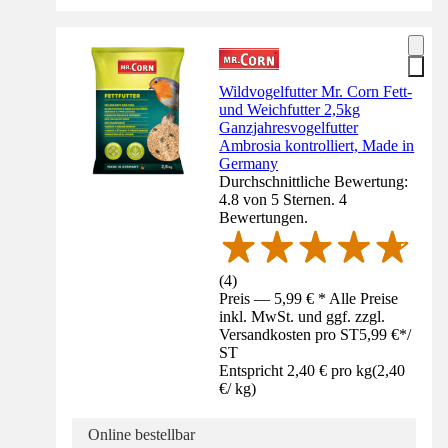
Wildvogelfutter Mr. Corn Fett-
und Weichfutter 2,5kg
Ganzjahresvogelfutter
Ambrosia kontrolliert, Made in
Germany
Durchschnittliche Bewertung:
4.8 von 5 Sternen. 4
Bewertungen.
(
4
)
Preis — 5,99 € * Alle Preise
inkl. MwSt. und ggf. zzgl.
Versandkosten pro ST
5,99 €
*
/
ST
Entspricht 2,40 € pro kg
(
2,40
€
/
kg
)
Online bestellbar