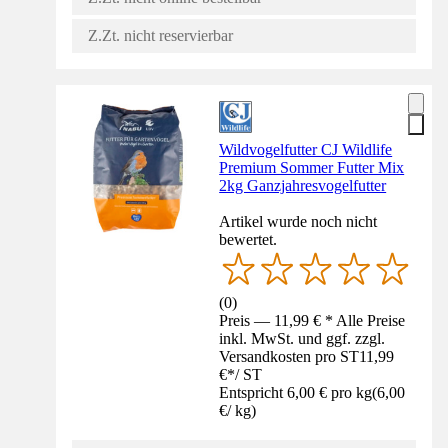
Z.Zt. nicht reservierbar
Wildvogelfutter CJ Wildlife
Premium Sommer Futter Mix
2kg Ganzjahresvogelfutter
Artikel wurde noch nicht
bewertet.
(
0
)
Preis — 11,99 € * Alle Preise
inkl. MwSt. und ggf. zzgl.
Versandkosten pro ST
11,99
€
*
/
ST
Entspricht 6,00 € pro kg
(
6,00
€
/
kg
)