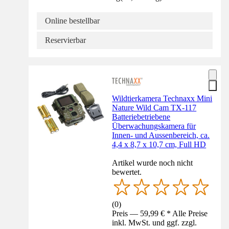
Online bestellbar
Reservierbar
Wildtierkamera Technaxx Mini
Nature Wild Cam TX-117
Batteriebetriebene
Überwachungskamera für
Innen- und Aussenbereich, ca.
4,4 x 8,7 x 10,7 cm, Full HD
Artikel wurde noch nicht
bewertet.
(
0
)
Preis — 59,99 € * Alle Preise
inkl. MwSt. und ggf. zzgl.