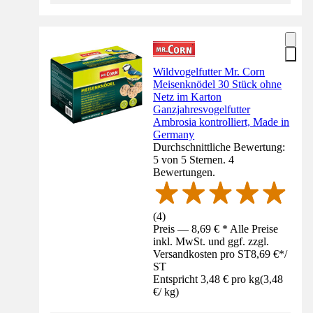
Wildvogelfutter Mr. Corn
Meisenknödel 30 Stück ohne
Netz im Karton
Ganzjahresvogelfutter
Ambrosia kontrolliert, Made in
Germany
Durchschnittliche Bewertung:
5 von 5 Sternen. 4
Bewertungen.
(
4
)
Preis — 8,69 € * Alle Preise
inkl. MwSt. und ggf. zzgl.
Versandkosten pro ST
8,69 €
*
/
ST
Entspricht 3,48 € pro kg
(
3,48
€
/
kg
)