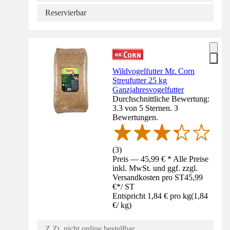
Reservierbar
Wildvogelfutter Mr. Corn
Streufutter 25 kg
Ganzjahresvogelfutter
Durchschnittliche Bewertung:
3.3 von 5 Sternen. 3
Bewertungen.
(
3
)
Preis — 45,99 € * Alle Preise
inkl. MwSt. und ggf. zzgl.
Versandkosten pro ST
45,99
€
*
/
ST
Entspricht 1,84 € pro kg
(
1,84
€
/
kg
)
Z.Zt. nicht online bestellbar