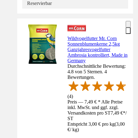
Reservierbar
Wildvogelfutter Mr. Corn
Sonnenblumenkerne 2,5kg
Ganzjahresvogelfutter
Ambrosia kontrolliert, Made in
Germany
Durchschnittliche Bewertung:
4.8 von 5 Sternen. 4
Bewertungen.
(
4
)
Preis — 7,49 € * Alle Preise
inkl. MwSt. und ggf. zzgl.
Versandkosten pro ST
7,49 €
*
/
ST
Entspricht 3,00 € pro kg
(
3,00
€
/
kg
)