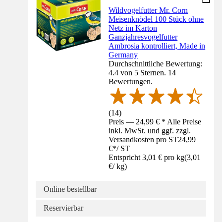
Wildvogelfutter Mr. Corn
Meisenknödel 100 Stück ohne
Netz im Karton
Ganzjahresvogelfutter
Ambrosia kontrolliert, Made in
Germany
Durchschnittliche Bewertung:
4.4 von 5 Sternen. 14
Bewertungen.
(
14
)
Preis — 24,99 € * Alle Preise
inkl. MwSt. und ggf. zzgl.
Versandkosten pro ST
24,99
€
*
/
ST
Entspricht 3,01 € pro kg
(
3,01
€
/
kg
)
Online bestellbar
Reservierbar