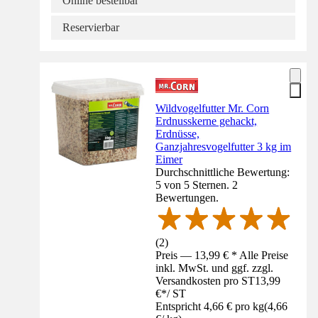
Online bestellbar
Reservierbar
Wildvogelfutter Mr. Corn
Erdnusskerne gehackt,
Erdnüsse,
Ganzjahresvogelfutter 3 kg im
Eimer
Durchschnittliche Bewertung:
5 von 5 Sternen. 2
Bewertungen.
(
2
)
Preis — 13,99 € * Alle Preise
inkl. MwSt. und ggf. zzgl.
Versandkosten pro ST
13,99
€
*
/
ST
Entspricht 4,66 € pro kg
(
4,66