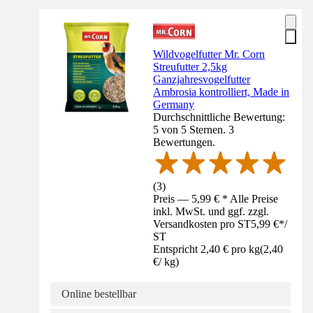
Wildvogelfutter Mr. Corn
Streufutter 2,5kg
Ganzjahresvogelfutter
Ambrosia kontrolliert, Made in
Germany
Durchschnittliche Bewertung:
5 von 5 Sternen. 3
Bewertungen.
(
3
)
Preis — 5,99 € * Alle Preise
inkl. MwSt. und ggf. zzgl.
Versandkosten pro ST
5,99 €
*
/
ST
Entspricht 2,40 € pro kg
(
2,40
€
/
kg
)
Online bestellbar