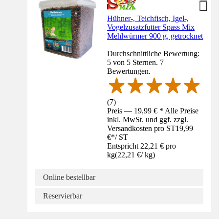
Hühner-, Teichfisch, Igel-,
Vogelzusatzfutter Spass Mix
Mehlwürmer 900 g, getrocknet
Durchschnittliche Bewertung:
5 von 5 Sternen. 7
Bewertungen.
(
7
)
Preis — 19,99 € * Alle Preise
inkl. MwSt. und ggf. zzgl.
Versandkosten pro ST
19,99
€
*
/
ST
Entspricht 22,21 € pro
kg
(
22,21 €
/
kg
)
Online bestellbar
Reservierbar