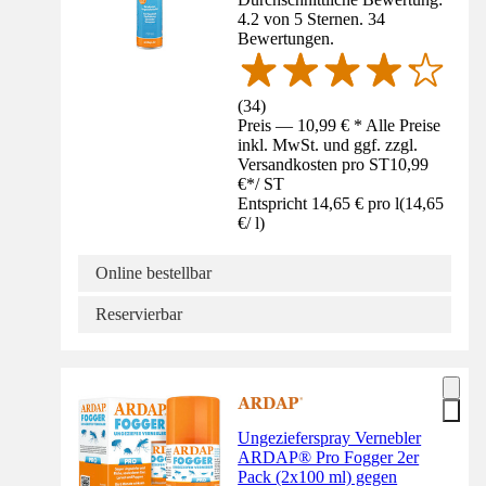
4.2 von 5 Sternen. 34
Bewertungen.
(
34
)
Preis — 10,99 € * Alle Preise
inkl. MwSt. und ggf. zzgl.
Versandkosten pro ST
10,99
€
*
/
ST
Entspricht 14,65 € pro l
(
14,65
€
/
l
)
Online bestellbar
Reservierbar
Ungezieferspray Vernebler
ARDAP® Pro Fogger 2er
Pack (2x100 ml) gegen