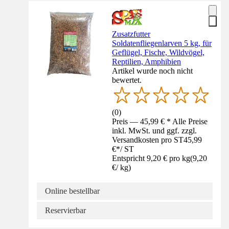
Zusatzfutter
Soldatenfliegenlarven 5 kg, für
Geflügel, Fische, Wildvögel,
Reptilien, Amphibien
Artikel wurde noch nicht
bewertet.
(
0
)
Preis — 45,99 € * Alle Preise
inkl. MwSt. und ggf. zzgl.
Versandkosten pro ST
45,99
€
*
/
ST
Entspricht 9,20 € pro kg
(
9,20
€
/
kg
)
Online bestellbar
Reservierbar