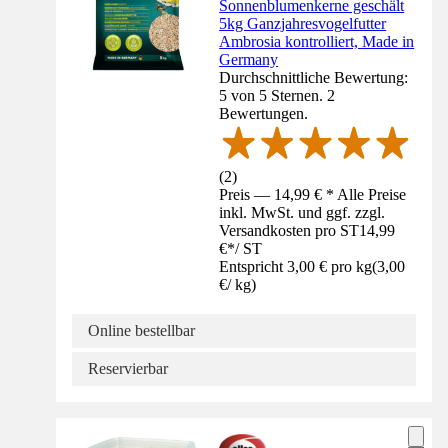
Sonnenblumenkerne geschält
5kg Ganzjahresvogelfutter
Ambrosia kontrolliert, Made in
Germany
Durchschnittliche Bewertung:
5 von 5 Sternen. 2
Bewertungen.
(
2
)
Preis — 14,99 € * Alle Preise
inkl. MwSt. und ggf. zzgl.
Versandkosten pro ST
14,99
€
*
/
ST
Entspricht 3,00 € pro kg
(
3,00
€
/
kg
)
Online bestellbar
Reservierbar