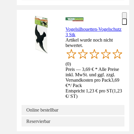
Vogelsilhouetten-Vogelschutz
3 Stk
Artikel wurde noch nicht
bewertet.
(
0
)
Preis — 3,69 € * Alle Preise
inkl. MwSt. und ggf. zzgl.
Versandkosten pro Pack
3,69
€
*
/
Pack
Entspricht 1,23 € pro ST
(
1,23
€
/
ST
)
Online bestellbar
Reservierbar