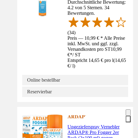
Durchschnittliche Bewertung:
4.2 von 5 Sternen. 34
Bewertungen.
(
34
)
Preis — 10,99 € * Alle Preise
inkl. MwSt. und ggf. zzgl.
Versandkosten pro ST
10,99
€
*
/
ST
Entspricht 14,65 € pro l
(
14,65
€
/
l
)
Online bestellbar
Reservierbar
Ungezieferspray Vernebler
ARDAP® Pro Fogger 2er
Pack (2x100 ml) gegen