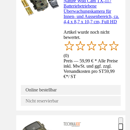
Nature Wild Cam TX-117
Batteriebetriebene
Überwachungskamera für
Innen- und Aussenbereich, ca.
4,4 x 8,7 x 10,7 cm, Full HD
Artikel wurde noch nicht
bewertet.
(
0
)
Preis — 59,99 € * Alle Preise
inkl. MwSt. und ggf. zzgl.
Versandkosten pro ST
59,99
€
*
/
ST
Online bestellbar
Nicht reservierbar