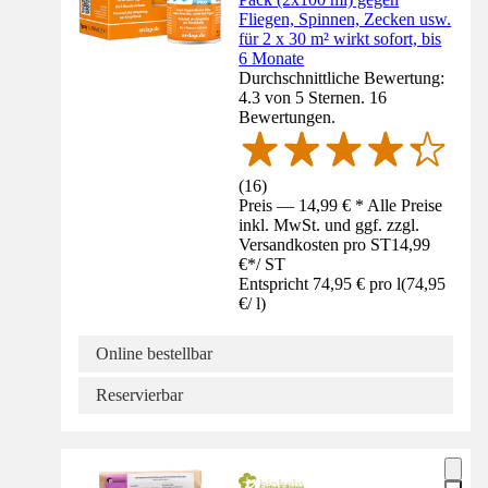
Fliegen, Spinnen, Zecken usw.
für 2 x 30 m² wirkt sofort, bis
6 Monate
Durchschnittliche Bewertung:
4.3 von 5 Sternen. 16
Bewertungen.
(
16
)
Preis — 14,99 € * Alle Preise
inkl. MwSt. und ggf. zzgl.
Versandkosten pro ST
14,99
€
*
/
ST
Entspricht 74,95 € pro l
(
74,95
€
/
l
)
Online bestellbar
Reservierbar