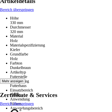
Artikeldetails
Bereich überspringen
Höhe
330 mm
Durchmesser
320 mm
Material
Holz
Materialspezifizierung
Kiefer
Grundfarbe
Holz
Farbton
Dunkelbraun
Artikeltyp
Futterstelle
Ausführung
Mehr anzeigen
Futterhaus
Einsatzbereich
Zertifikate & Services
Außen
Anwendung
Bereich überspringen
Füttern
Anwendungsbereich