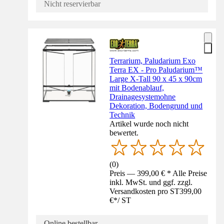
Nicht reservierbar
Terrarium, Paludarium Exo
Terra EX - Pro Paludarium™
Large X-Tall 90 x 45 x 90cm
mit Bodenablauf,
Drainagesystemohne
Dekoration, Bodengrund und
Technik
Artikel wurde noch nicht
bewertet.
(
0
)
Preis — 399,00 € * Alle Preise
inkl. MwSt. und ggf. zzgl.
Versandkosten pro ST
399,00
€
*
/
ST
Online bestellbar