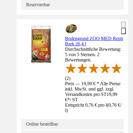
Reservierbar
Bodengrund ZOO MED Repti
Bark 26,4 l
Durchschnittliche Bewertung:
5 von 5 Sternen. 2
Bewertungen.
(
2
)
Preis — 19,99 € * Alle Preise
inkl. MwSt. und ggf. zzgl.
Versandkosten pro ST
19,99
€
*
/
ST
Entspricht 0,76 € pro l
(
0,76 €
/
l
)
Online bestellbar