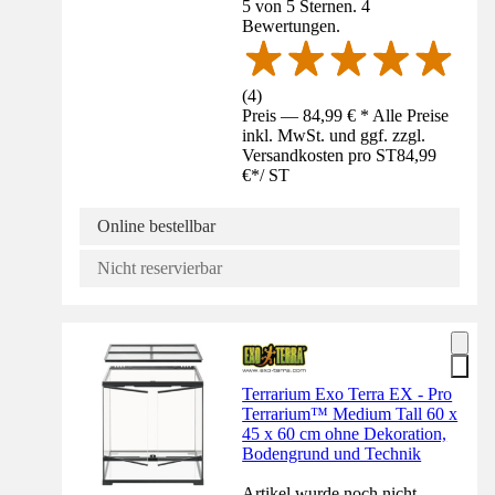
5 von 5 Sternen. 4
Bewertungen.
(
4
)
Preis — 84,99 € * Alle Preise
inkl. MwSt. und ggf. zzgl.
Versandkosten pro ST
84,99
€
*
/
ST
Online bestellbar
Nicht reservierbar
Terrarium Exo Terra EX - Pro
Terrarium™ Medium Tall 60 x
45 x 60 cm ohne Dekoration,
Bodengrund und Technik
Artikel wurde noch nicht