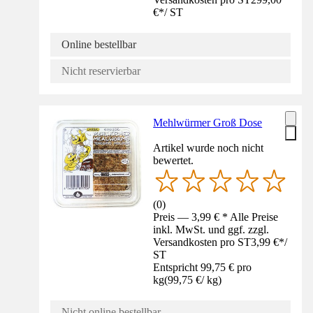
€
*
/
ST
Online bestellbar
Nicht reservierbar
Mehlwürmer Groß Dose
Artikel wurde noch nicht
bewertet.
(
0
)
Preis — 3,99 € * Alle Preise
inkl. MwSt. und ggf. zzgl.
Versandkosten pro ST
3,99 €
*
/
ST
Entspricht 99,75 € pro
kg
(
99,75 €
/
kg
)
Nicht online bestellbar