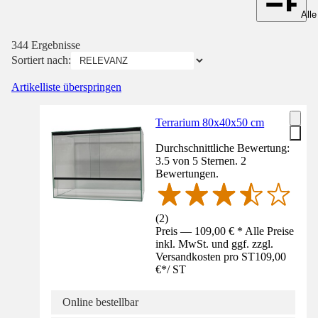
Alle
344 Ergebnisse
Sortiert nach:
Artikelliste überspringen
Terrarium 80x40x50 cm
Durchschnittliche Bewertung:
3.5 von 5 Sternen. 2
Bewertungen.
(
2
)
Preis — 109,00 € * Alle Preise
inkl. MwSt. und ggf. zzgl.
Versandkosten pro ST
109,00
€
*
/
ST
Online bestellbar