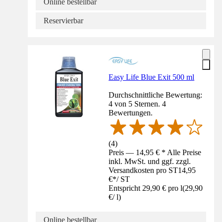
Online bestellbar
Reservierbar
Easy Life Blue Exit 500 ml
Durchschnittliche Bewertung:
4 von 5 Sternen. 4
Bewertungen.
(
4
)
Preis — 14,95 € * Alle Preise
inkl. MwSt. und ggf. zzgl.
Versandkosten pro ST
14,95
€
*
/
ST
Entspricht 29,90 € pro l
(
29,90
€
/
l
)
Online bestellbar