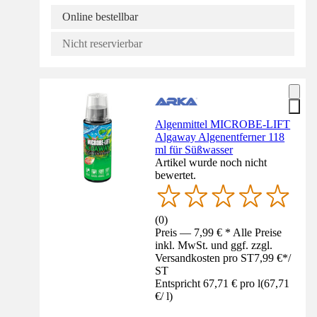
Online bestellbar
Nicht reservierbar
Algenmittel MICROBE-LIFT
Algaway Algenentferner 118
ml für Süßwasser
Artikel wurde noch nicht
bewertet.
(
0
)
Preis — 7,99 € * Alle Preise
inkl. MwSt. und ggf. zzgl.
Versandkosten pro ST
7,99 €
*
/
ST
Entspricht 67,71 € pro l
(
67,71
€
/
l
)