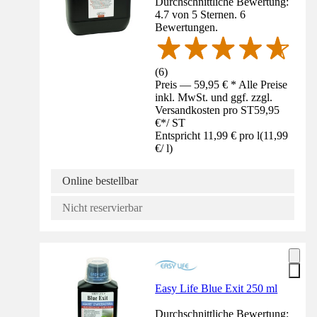
Durchschnittliche Bewertung:
4.7 von 5 Sternen. 6
Bewertungen.
(
6
)
Preis — 59,95 € * Alle Preise
inkl. MwSt. und ggf. zzgl.
Versandkosten pro ST
59,95
€
*
/
ST
Entspricht 11,99 € pro l
(
11,99
€
/
l
)
Online bestellbar
Nicht reservierbar
Easy Life Blue Exit 250 ml
Durchschnittliche Bewertung: