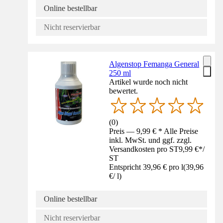
Online bestellbar
Nicht reservierbar
Algenstop Femanga General
250 ml
Artikel wurde noch nicht
bewertet.
(
0
)
Preis — 9,99 € * Alle Preise
inkl. MwSt. und ggf. zzgl.
Versandkosten pro ST
9,99 €
*
/
ST
Entspricht 39,96 € pro l
(
39,96
€
/
l
)
Online bestellbar
Nicht reservierbar