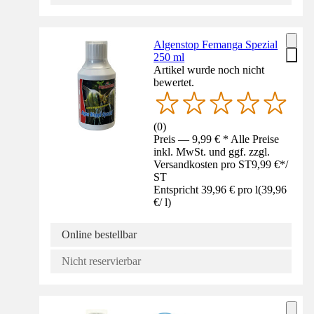
Algenstop Femanga Spezial
250 ml
Artikel wurde noch nicht
bewertet.
(
0
)
Preis — 9,99 € * Alle Preise
inkl. MwSt. und ggf. zzgl.
Versandkosten pro ST
9,99 €
*
/
ST
Entspricht 39,96 € pro l
(
39,96
€
/
l
)
Online bestellbar
Nicht reservierbar