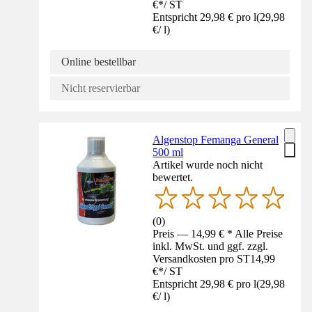
€
*
/
ST
Entspricht 29,98 € pro l
(
29,98
€
/
l
)
Online bestellbar
Nicht reservierbar
Algenstop Femanga General
500 ml
Artikel wurde noch nicht
bewertet.
(
0
)
Preis — 14,99 € * Alle Preise
inkl. MwSt. und ggf. zzgl.
Versandkosten pro ST
14,99
€
*
/
ST
Entspricht 29,98 € pro l
(
29,98
€
/
l
)