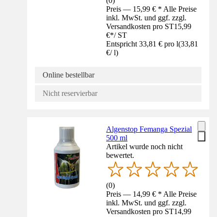
(
0
)
Preis — 15,99 € * Alle Preise
inkl. MwSt. und ggf. zzgl.
Versandkosten pro ST
15,99
€
*
/
ST
Entspricht 33,81 € pro l
(
33,81
€
/
l
)
Online bestellbar
Nicht reservierbar
Algenstop Femanga Spezial
500 ml
Artikel wurde noch nicht
bewertet.
(
0
)
Preis — 14,99 € * Alle Preise
inkl. MwSt. und ggf. zzgl.
Versandkosten pro ST
14,99