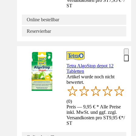
Versandkosten pro ST
7,95 €
*
/
ST
Online bestellbar
Reservierbar
Tetra AlgoStop depot 12
Tabletten
Artikel wurde noch nicht
bewertet.
(
0
)
Preis — 9,95 € * Alle Preise
inkl. MwSt. und ggf. zzgl.
Versandkosten pro ST
9,95 €
*
/
ST