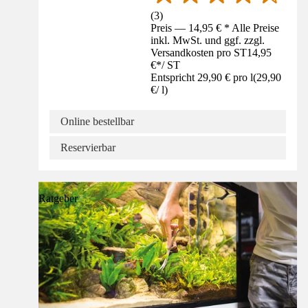
(
3
)
Preis — 14,95 € * Alle Preise
inkl. MwSt. und ggf. zzgl.
Versandkosten pro ST
14,95
€
*
/
ST
Entspricht 29,90 € pro l
(
29,90
€
/
l
)
Online bestellbar
Reservierbar
Ratgeber