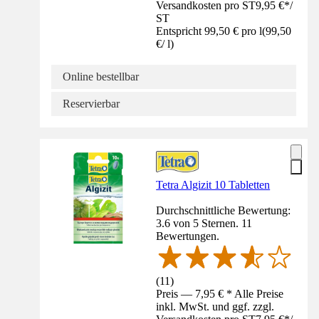
Versandkosten pro ST
9,95 €
*
/
ST
Entspricht 99,50 € pro l
(
99,50
€
/
l
)
Online bestellbar
Reservierbar
Tetra Algizit 10 Tabletten
Durchschnittliche Bewertung:
3.6 von 5 Sternen. 11
Bewertungen.
(
11
)
Preis — 7,95 € * Alle Preise
inkl. MwSt. und ggf. zzgl.