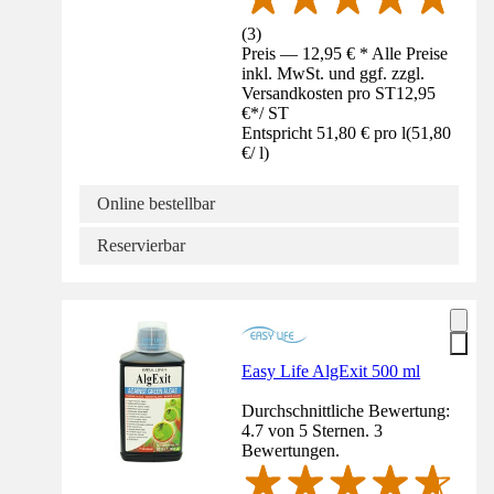
(
3
)
Preis — 12,95 € * Alle Preise
inkl. MwSt. und ggf. zzgl.
Versandkosten pro ST
12,95
€
*
/
ST
Entspricht 51,80 € pro l
(
51,80
€
/
l
)
Online bestellbar
Reservierbar
Easy Life AlgExit 500 ml
Durchschnittliche Bewertung:
4.7 von 5 Sternen. 3
Bewertungen.