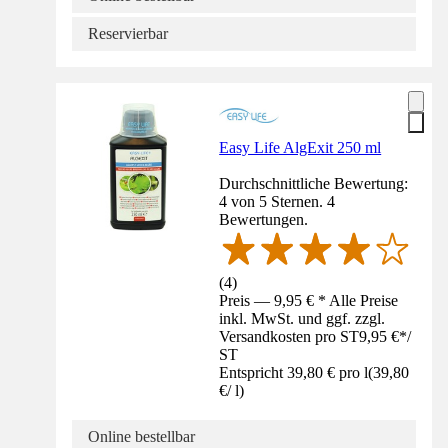
Reservierbar
Easy Life AlgExit 250 ml
Durchschnittliche Bewertung:
4 von 5 Sternen. 4
Bewertungen.
(
4
)
Preis — 9,95 € * Alle Preise
inkl. MwSt. und ggf. zzgl.
Versandkosten pro ST
9,95 €
*
/
ST
Entspricht 39,80 € pro l
(
39,80
€
/
l
)
Online bestellbar