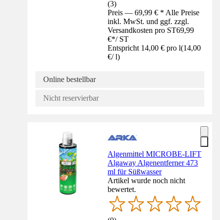
(
3
)
Preis — 69,99 € * Alle Preise
inkl. MwSt. und ggf. zzgl.
Versandkosten pro ST
69,99
€
*
/
ST
Entspricht 14,00 € pro l
(
14,00
€
/
l
)
Online bestellbar
Nicht reservierbar
Algenmittel MICROBE-LIFT
Algaway Algenentferner 473
ml für Süßwasser
Artikel wurde noch nicht
bewertet.