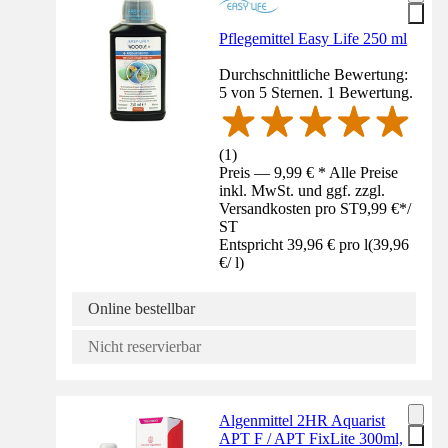
Pflegemittel Easy Life 250 ml
Durchschnittliche Bewertung:
5 von 5 Sternen. 1 Bewertung.
(
1
)
Preis — 9,99 € * Alle Preise
inkl. MwSt. und ggf. zzgl.
Versandkosten pro ST
9,99 €
*
/
ST
Entspricht 39,96 € pro l
(
39,96
€
/
l
)
Online bestellbar
Nicht reservierbar
Algenmittel 2HR Aquarist
APT F / APT FixLite 300ml,