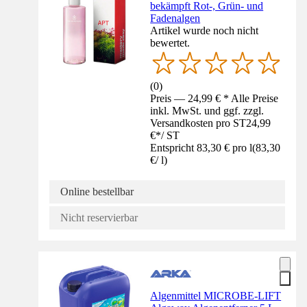
bekämpft Rot-, Grün- und
Fadenalgen
Artikel wurde noch nicht
bewertet.
(
0
)
Preis — 24,99 € * Alle Preise
inkl. MwSt. und ggf. zzgl.
Versandkosten pro ST
24,99
€
*
/
ST
Entspricht 83,30 € pro l
(
83,30
€
/
l
)
Online bestellbar
Nicht reservierbar
Algenmittel MICROBE-LIFT