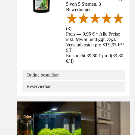
5 von 5 Sternen. 3
Bewertungen.
(
3
)
Preis — 9,95 € * Alle Preise
inkl. MwSt. und ggf. zzgl.
Versandkosten pro ST
9,95 €
*
/
ST
Entspricht 39,80 € pro l
(
39,80
€
/
l
)
Online bestellbar
Reservierbar
Ratgeber