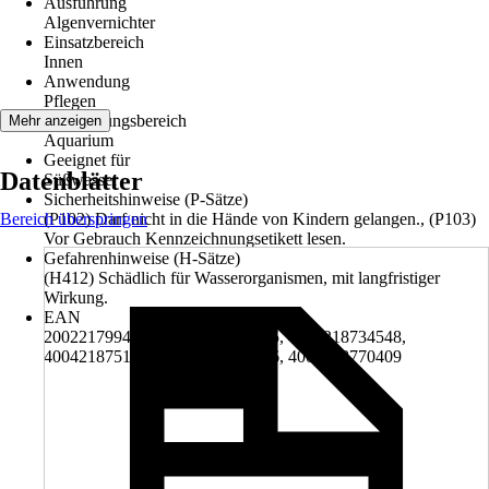
Ausführung
Algenvernichter
Einsatzbereich
Innen
Anwendung
Pflegen
Anwendungsbereich
Mehr anzeigen
Aquarium
Geeignet für
Datenblätter
Süßwasser
Sicherheitshinweise (P-Sätze)
Bereich überspringen
(P102) Darf nicht in die Hände von Kindern gelangen., (P103)
Vor Gebrauch Kennzeichnungsetikett lesen.
Gefahrenhinweise (H-Sätze)
(H412) Schädlich für Wasserorganismen, mit langfristiger
Wirkung.
EAN
2002217994002, 4004218298835, 4004218734548,
4004218751828, 4004218770386, 4004218770409