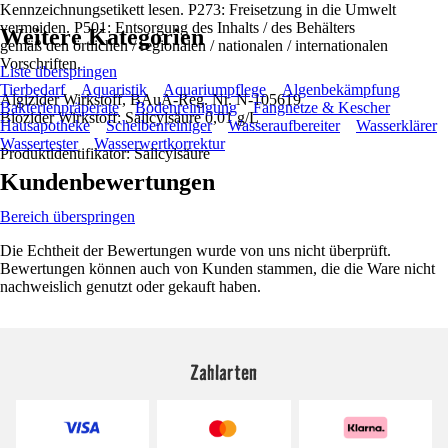
Kennzeichnungsetikett lesen. P273: Freisetzung in die Umwelt
vermeiden. P501: Entsorgung des Inhalts / des Behälters
Weitere Kategorien
gemäß den örtlichen / regionalen / nationalen / internationalen
Vorschriften.
Liste überspringen
Tierbedarf
Aquaristik
Aquariumpflege
Algenbekämpfung
Algizider Wirkstoff, BAuA-Reg. Nr. N-105619
Bakterienpräperate
Bodenreinigung
Fangnetze & Kescher
Biozider Wirkstoff: Salicylsäure 0,01 g/L
Hausapotheke
Scheibenreiniger
Wasseraufbereiter
Wasserklärer
Wassertester
Wasserwertkorrektur
Produktidentifikator: Salicylsäure
Kundenbewertungen
Bereich überspringen
Die Echtheit der Bewertungen wurde von uns nicht überprüft.
Bewertungen können auch von Kunden stammen, die die Ware nicht
nachweislich genutzt oder gekauft haben.
Zahlarten