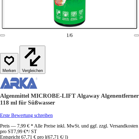
1
/
6
Vergleichen
Algenmittel MICROBE-LIFT Algaway Algenentferner
118 ml für Süßwasser
Erste Bewertung schreiben
Preis — 7,99 € * Alle Preise inkl. MwSt. und ggf. zzgl. Versandkosten
pro ST
7,99 €
*
/
ST
Entspricht 67,71 € pro l
(
67,71 €
/
l
)