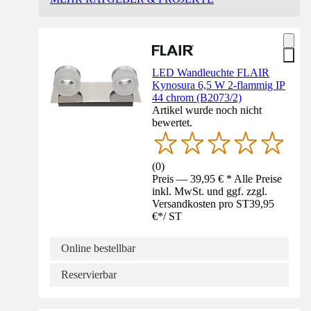
LED Wandleuchte FLAIR
Kynosura 6,5 W 2-flammig IP
44 chrom (B2073/2)
Artikel wurde noch nicht
bewertet.
(
0
)
Preis — 39,95 € * Alle Preise
inkl. MwSt. und ggf. zzgl.
Versandkosten pro ST
39,95
€
*
/
ST
Online bestellbar
Reservierbar