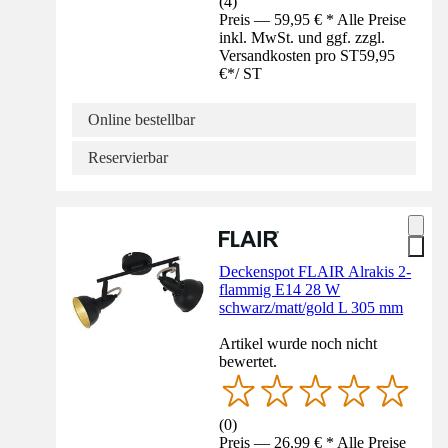
(
4
)
Preis — 59,95 € * Alle Preise
inkl. MwSt. und ggf. zzgl.
Versandkosten pro ST
59,95
€
*
/
ST
Online bestellbar
Reservierbar
Deckenspot FLAIR Alrakis 2-
flammig E14 28 W
schwarz/matt/gold L 305 mm
Artikel wurde noch nicht
bewertet.
(
0
)
Preis — 26,99 € * Alle Preise