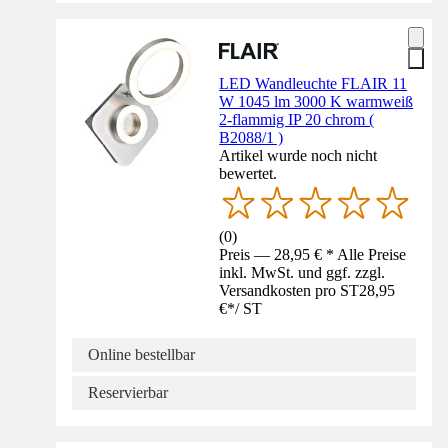
LED Wandleuchte FLAIR 11
W 1045 lm 3000 K warmweiß
2-flammig IP 20 chrom (
B2088/1 )
Artikel wurde noch nicht
bewertet.
(
0
)
Preis — 28,95 € * Alle Preise
inkl. MwSt. und ggf. zzgl.
Versandkosten pro ST
28,95
€
*
/
ST
Online bestellbar
Reservierbar