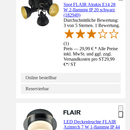
Spot FLAIR Alrakis E14 28
W 2-flammig IP 20 schwarz
(182949)
Durchschnittliche Bewertung:
3 von 5 Sternen. 1 Bewertung.
(
1
)
Preis — 29,99 € * Alle Preise
inkl. MwSt. und ggf. zzgl.
Versandkosten pro ST
29,99
€
*
/
ST
Online bestellbar
Reservierbar
LED Deckenleuchte FLAIR
Azimech 7 W 1-flammig IP 44