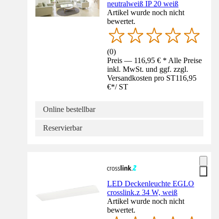
neutralweiß IP 20 weiß
Artikel wurde noch nicht
bewertet.
(
0
)
Preis — 116,95 € * Alle Preise
inkl. MwSt. und ggf. zzgl.
Versandkosten pro ST
116,95
€
*
/
ST
Online bestellbar
Reservierbar
LED Deckenleuchte EGLO
crosslink.z 34 W, weiß
Artikel wurde noch nicht
bewertet.