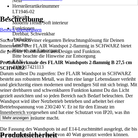
Nein
Herstellerartikelnummer
LT1946-02
Stilwelt
Beschreibung
Modern/Trend, Soft interieur
Funktionen
Bereich überspringen
Drehbar, Schwenkbar
Artikeltyp
Suchst Du nach einer eleganten Beleuchtungslösung für Deinen
Leuchte
Innenraum? Der FLAIR Wandspot 2-flammig in SCHWARZ bietet
Hinweis zur Entsorgung
die perfekte Kombination aus Design und Funktion.
Bitte beachte die Hinweise zur Entsorgung
EAN
Produktmerkmale des FLAIR Wandspots 2-flammig B 27,5 cm
4306517421113
SCHWARZ
Darum solltest Du zugreifen: Der FLAIR Wandspot in SCHWARZ
besteht aus robustem Metall, was ihm eine lange Lebensdauer verleiht
und gleichzeitig einen modernen und trendigen Stil mit sich bringt. Mit
seiner drehbaren und schwenkbaren Funktion kannst Du das Licht
gezielt ausrichten und so jeden Bereich nach Bedarf beleuchten. Der
Wandspot wird über Netzbetrieb betrieben und arbeitet bei einer
Betriebsspannung von 230/240 V. Er ist für den Einsatz im
Innenbereich vorgesehen und hat eine Schutzart von IP20, was ihn
perfekt für Wohnräume macht.
Mehr anzeigen
Die Fassung des Wandspots ist auf E14-Leuchtmittel ausgelegt, die bis
Produktsicherheit
zu einer maximalen Leistung von 40 Watt genutzt werden können.