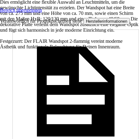
Dies ermöglicht eine flexible Auswahl an Leuchtmitteln, um die
gewünschte Lichtintensität zu erzielen. Der Wandspot hat eine Breite
Bereich überspringen
von ca. 275 mm und eine Höhe von ca. 70 mm, sowie einen Schirm
mit den Maßen HxB: 120/130 mm und einer Tiefe von 40/60 mm. Die
Verantwortlich für Produktsicherheit siehe
.
Herstellerinformationen
dekorative Platte verleiht dem Wandspot zusätzlich eine elegante Optik
und fügt sich harmonisch in jede moderne Einrichtung ein.
Festgezurrt: Der FLAIR Wandspot 2-flammig vereint moderne
Ästhetik und funktionale Beleuchtung für Deinen Innenraum.