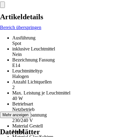
Artikeldetails
Bereich überspringen
Ausführung
Spot
inklusive Leuchtmittel
Nein
Bezeichnung Fassung
E14
Leuchtmitteltyp
Halogen
Anzahl Lichtquellen
2
Max. Leistung je Leuchtmittel
40 W
Betriebsart
Netzbetrieb
Betriebsspannung
Mehr anzeigen
230/240 V
Material Gestell
Datenblätter
Metall
Material Glas/Schirm