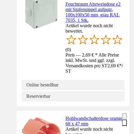
Feuchtraum Abzweigdose e2
mit Stufennippel aufputz,
100x100x50 mm, grau RAL
7035, 1 Stk.
Artikel wurde noch nicht
bewertet.
(
0
)
Preis — 2,69 € * Alle Preise
inkl. MwSt. und ggf. zzgl.
Versandkosten pro ST
2,69 €
*
/
ST
Online bestellbar
Reservierbar
Hohlwandschalterdose orange
68 x 47 mm
Artikel wurde noch nicht