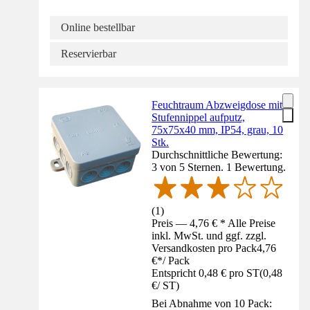
Online bestellbar
Reservierbar
Feuchtraum Abzweigdose mit
Stufennippel aufputz,
75x75x40 mm, IP54, grau, 10
Stk.
Durchschnittliche Bewertung:
3 von 5 Sternen. 1 Bewertung.
(
1
)
Preis — 4,76 € * Alle Preise
inkl. MwSt. und ggf. zzgl.
Versandkosten pro Pack
4,76
€
*
/
Pack
Entspricht 0,48 € pro ST
(
0,48
€
/
ST
)
Bei Abnahme von 10 Pack: