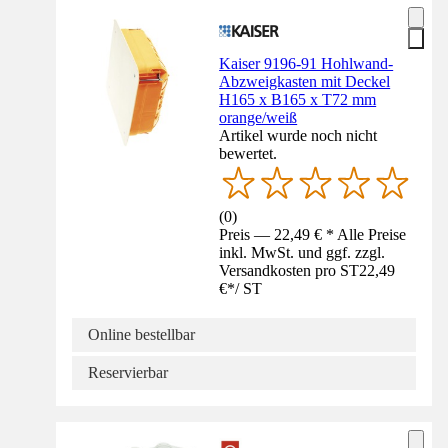
Kaiser 9196-91 Hohlwand-
Abzweigkasten mit Deckel
H165 x B165 x T72 mm
orange/weiß
Artikel wurde noch nicht
bewertet.
(
0
)
Preis — 22,49 € * Alle Preise
inkl. MwSt. und ggf. zzgl.
Versandkosten pro ST
22,49
€
*
/
ST
Online bestellbar
Reservierbar