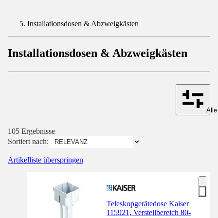
Installationsdosen & Abzweigkästen
Installationsdosen & Abzweigkästen
Alle
105 Ergebnisse
Sortiert nach:
Artikelliste überspringen
Teleskopgerätedose Kaiser
115921, Verstellbereich 80-