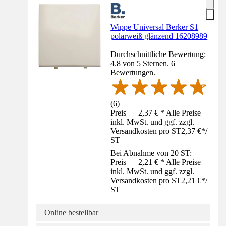
Wippe Universal Berker S1
polarweiß glänzend 16208989
Durchschnittliche Bewertung:
4.8 von 5 Sternen. 6
Bewertungen.
(
6
)
Preis — 2,37 € * Alle Preise
inkl. MwSt. und ggf. zzgl.
Versandkosten pro ST
2,37 €
*
/
ST
Bei Abnahme von 20 ST:
Preis — 2,21 € * Alle Preise
inkl. MwSt. und ggf. zzgl.
Versandkosten pro ST
2,21 €
*
/
ST
Online bestellbar