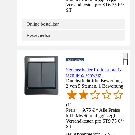
Versandkosten pro ST
6,75 €
*
/
ST
Online bestellbar
Reservierbar
Serienschalter Roth Lange 1-
fach IP55 schwarz
Durchschnittliche Bewertung:
2 von 5 Sternen. 1 Bewertung.
(
1
)
Preis — 9,75 € * Alle Preise
inkl. MwSt. und ggf. zzgl.
Versandkosten pro ST
9,75 €
*
/
ST
Bei Abnahme von 12 ST: