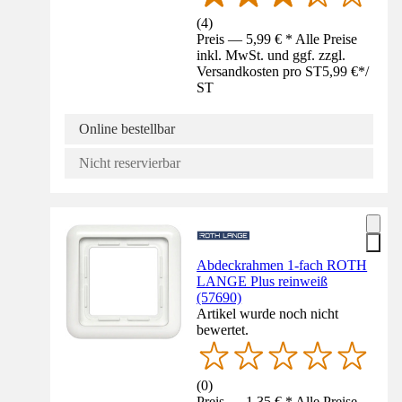
(
4
)
Preis — 5,99 € * Alle Preise
inkl. MwSt. und ggf. zzgl.
Versandkosten pro ST
5,99 €
*
/
ST
Online bestellbar
Nicht reservierbar
Abdeckrahmen 1-fach ROTH
LANGE Plus reinweiß
(57690)
Artikel wurde noch nicht
bewertet.
(
0
)
Preis — 1,35 € * Alle Preise