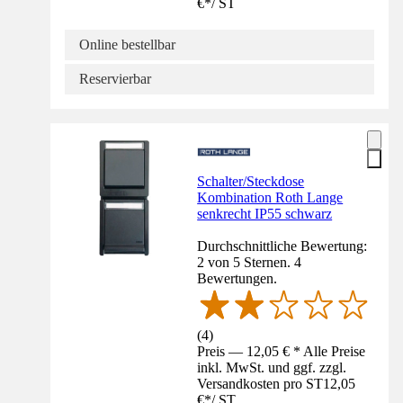
€
*
/
ST
Online bestellbar
Reservierbar
Schalter/Steckdose
Kombination Roth Lange
senkrecht IP55 schwarz
Durchschnittliche Bewertung:
2 von 5 Sternen. 4
Bewertungen.
(
4
)
Preis — 12,05 € * Alle Preise
inkl. MwSt. und ggf. zzgl.
Versandkosten pro ST
12,05
€
*
/
ST