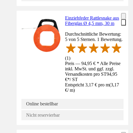
Einziehfeder Rattlesnake aus
Fiberglas Ø 4,5 mm, 30 m
Durchschnittliche Bewertung:
5 von 5 Sternen. 1 Bewertung.
(
1
)
Preis — 94,95 € * Alle Preise
inkl. MwSt. und ggf. zzgl.
Versandkosten pro ST
94,95
€
*
/
ST
Entspricht 3,17 € pro m
(
3,17
€
/
m
)
Online bestellbar
Nicht reservierbar