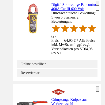
Digital Stromzange Pancontrol
400A Cat III 600 Volt
Durchschnittliche Bewertung:
5 von 5 Sternen. 2
Bewertungen.
(
2
)
Preis — 64,95 € * Alle Preise
inkl. MwSt. und ggf. zzgl.
Versandkosten pro ST
64,95
€
*
/
ST
Online bestellbar
Reservierbar
Crimpzange Knipex aus
Werkzeugstahl