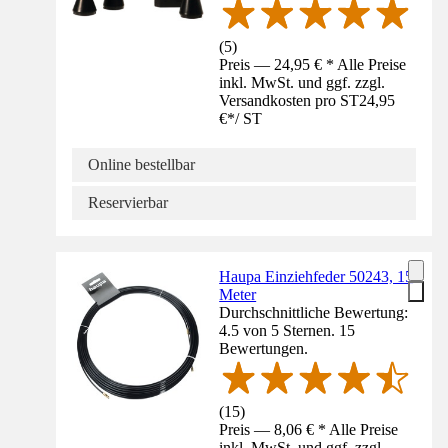
(
5
)
Preis — 24,95 € * Alle Preise
inkl. MwSt. und ggf. zzgl.
Versandkosten pro ST
24,95
€
*
/
ST
Online bestellbar
Reservierbar
Haupa Einziehfeder 50243, 15
Meter
Durchschnittliche Bewertung:
4.5 von 5 Sternen. 15
Bewertungen.
(
15
)
Preis — 8,06 € * Alle Preise
inkl. MwSt. und ggf. zzgl.