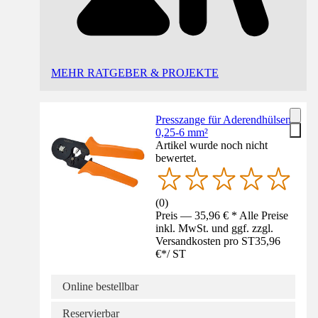
MEHR RATGEBER & PROJEKTE
Presszange für Aderendhülsen
0,25-6 mm²
Artikel wurde noch nicht
bewertet.
(
0
)
Preis — 35,96 € * Alle Preise
inkl. MwSt. und ggf. zzgl.
Versandkosten pro ST
35,96
€
*
/
ST
Online bestellbar
Reservierbar