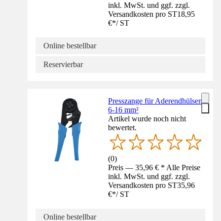
inkl. MwSt. und ggf. zzgl.
Versandkosten pro ST
18,95
€
*
/
ST
Online bestellbar
Reservierbar
Presszange für Aderendhülsen
6-16 mm²
Artikel wurde noch nicht
bewertet.
(
0
)
Preis — 35,96 € * Alle Preise
inkl. MwSt. und ggf. zzgl.
Versandkosten pro ST
35,96
€
*
/
ST
Online bestellbar