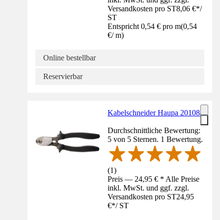
Versandkosten pro ST
8,06 €
*
/
ST
Entspricht 0,54 € pro m
(
0,54
€
/
m
)
Online bestellbar
Reservierbar
Kabelschneider Haupa 201088
Durchschnittliche Bewertung:
5 von 5 Sternen. 1 Bewertung.
(
1
)
Preis — 24,95 € * Alle Preise
inkl. MwSt. und ggf. zzgl.
Versandkosten pro ST
24,95
€
*
/
ST