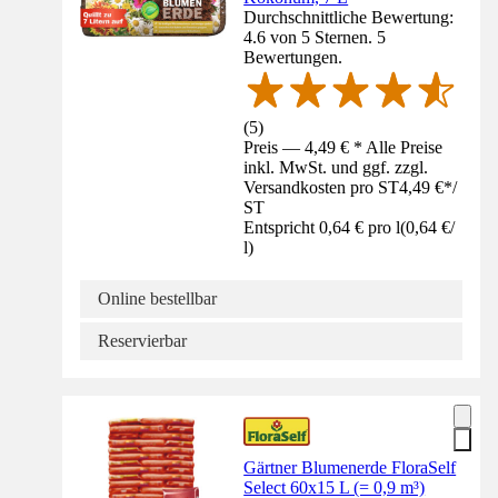
Durchschnittliche Bewertung:
4.6 von 5 Sternen. 5
Bewertungen.
(
5
)
Preis — 4,49 € * Alle Preise
inkl. MwSt. und ggf. zzgl.
Versandkosten pro ST
4,49 €
*
/
ST
Entspricht 0,64 € pro l
(
0,64 €
/
l
)
Online bestellbar
Reservierbar
Gärtner Blumenerde FloraSelf
Select 60x15 L (= 0,9 m³)