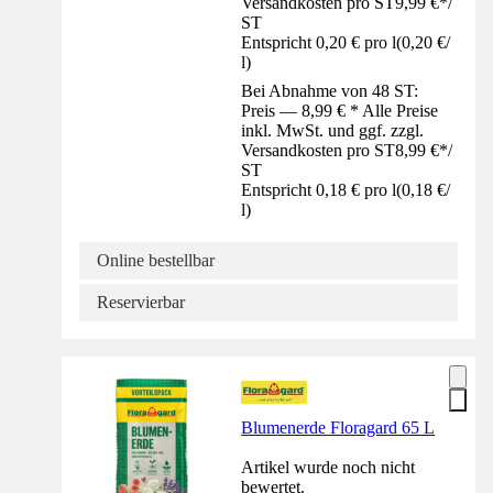
Versandkosten pro ST
9,99 €
*
/
ST
Entspricht 0,20 € pro l
(
0,20 €
/
l
)
Bei Abnahme von 48 ST:
Preis — 8,99 € * Alle Preise
inkl. MwSt. und ggf. zzgl.
Versandkosten pro ST
8,99 €
*
/
ST
Entspricht 0,18 € pro l
(
0,18 €
/
l
)
Online bestellbar
Reservierbar
Blumenerde Floragard 65 L
Artikel wurde noch nicht
bewertet.