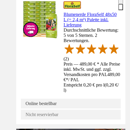
Blumenerde FloraSelf 48x50
L (= 2,4 m³) Palette inkl.
Lieferung
Durchschnittliche Bewertung:
5 von 5 Sternen. 2
Bewertungen.
(
2
)
Preis — 489,00 € * Alle Preise
inkl. MwSt. und ggf. zzgl.
Versandkosten pro PAL
489,00
€
*
/
PAL
Entspricht 0,20 € pro l
(
0,20 €
/
l
)
Online bestellbar
Nicht reservierbar