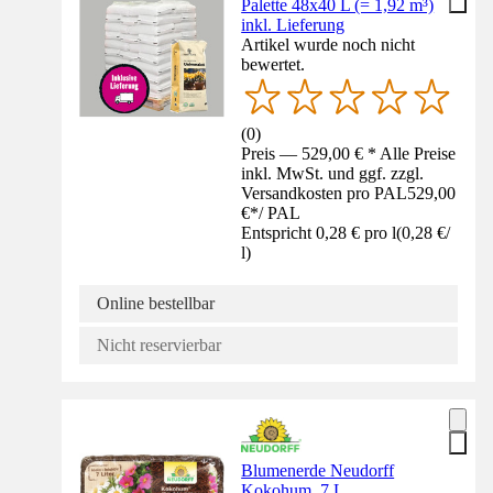
Palette 48x40 L (= 1,92 m³)
inkl. Lieferung
Artikel wurde noch nicht
bewertet.
(
0
)
Preis — 529,00 € * Alle Preise
inkl. MwSt. und ggf. zzgl.
Versandkosten pro PAL
529,00
€
*
/
PAL
Entspricht 0,28 € pro l
(
0,28 €
/
l
)
Online bestellbar
Nicht reservierbar
Blumenerde Neudorff
Kokohum, 7 L