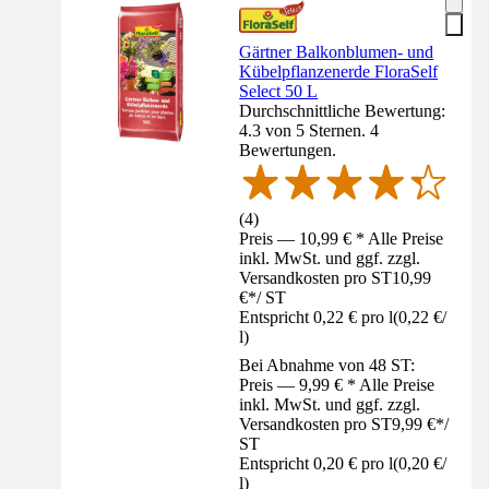
Gärtner Balkonblumen- und
Kübelpflanzenerde FloraSelf
Select 50 L
Durchschnittliche Bewertung:
4.3 von 5 Sternen. 4
Bewertungen.
(
4
)
Preis — 10,99 € * Alle Preise
inkl. MwSt. und ggf. zzgl.
Versandkosten pro ST
10,99
€
*
/
ST
Entspricht 0,22 € pro l
(
0,22 €
/
l
)
Bei Abnahme von 48 ST:
Preis — 9,99 € * Alle Preise
inkl. MwSt. und ggf. zzgl.
Versandkosten pro ST
9,99 €
*
/
ST
Entspricht 0,20 € pro l
(
0,20 €
/
l
)