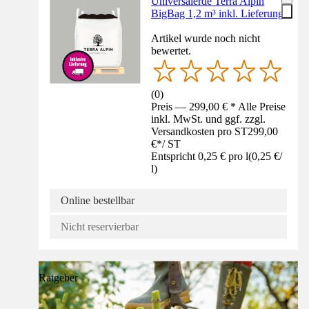
Universalerde Terra Alpin
BigBag 1,2 m³ inkl. Lieferung
Artikel wurde noch nicht
bewertet.
(
0
)
Preis — 299,00 € * Alle Preise
inkl. MwSt. und ggf. zzgl.
Versandkosten pro ST
299,00
€
*
/
ST
Entspricht 0,25 € pro l
(
0,25 €
/
l
)
Online bestellbar
Nicht reservierbar
Ratgeber