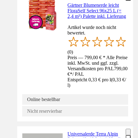
Gärtner Blumenerde leicht
FloraSelf Select 96x25 L (=
2,4 m³) Palette inkl. Lieferung
Artikel wurde noch nicht
bewertet.
(
0
)
Preis — 799,00 € * Alle Preise
inkl. MwSt. und ggf. zzgl.
Versandkosten pro PAL
799,00
€
*
/
PAL
Entspricht 0,33 € pro l
(
0,33 €
/
l
)
Online bestellbar
Nicht reservierbar
Universalerde Terra Alpin