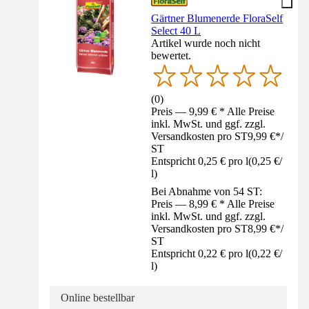
Gärtner Blumenerde FloraSelf
Select 40 L
Artikel wurde noch nicht
bewertet.
(
0
)
Preis — 9,99 € * Alle Preise
inkl. MwSt. und ggf. zzgl.
Versandkosten pro ST
9,99 €
*
/
ST
Entspricht 0,25 € pro l
(
0,25 €
/
l
)
Bei Abnahme von 54 ST:
Preis — 8,99 € * Alle Preise
inkl. MwSt. und ggf. zzgl.
Versandkosten pro ST
8,99 €
*
/
ST
Entspricht 0,22 € pro l
(
0,22 €
/
l
)
Online bestellbar