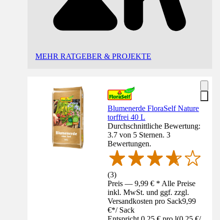
MEHR RATGEBER & PROJEKTE
Blumenerde FloraSelf Nature
torffrei 40 L
Durchschnittliche Bewertung:
3.7 von 5 Sternen. 3
Bewertungen.
(
3
)
Preis — 9,99 € * Alle Preise
inkl. MwSt. und ggf. zzgl.
Versandkosten pro Sack
9,99
€
*
/
Sack
Entspricht 0,25 € pro l
(
0,25 €
/