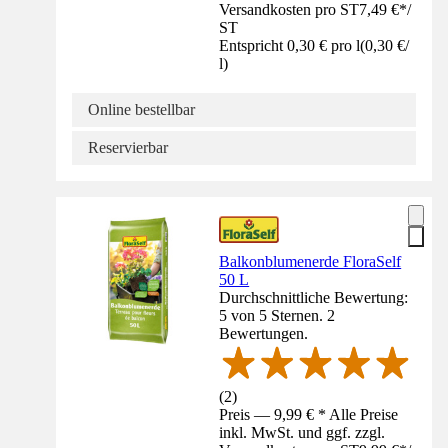
Versandkosten pro ST
7,49 €
*
/
ST
Entspricht 0,30 € pro l
(
0,30 €
/
l
)
Online bestellbar
Reservierbar
Balkonblumenerde FloraSelf
50 L
Durchschnittliche Bewertung:
5 von 5 Sternen. 2
Bewertungen.
(
2
)
Preis — 9,99 € * Alle Preise
inkl. MwSt. und ggf. zzgl.