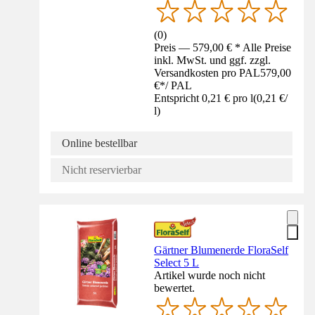
(
0
)
Preis — 579,00 € * Alle Preise
inkl. MwSt. und ggf. zzgl.
Versandkosten pro PAL
579,00
€
*
/
PAL
Entspricht 0,21 € pro l
(
0,21 €
/
l
)
Online bestellbar
Nicht reservierbar
Gärtner Blumenerde FloraSelf
Select 5 L
Artikel wurde noch nicht
bewertet.