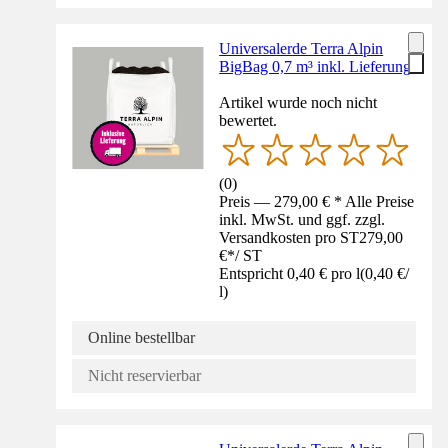
Universalerde Terra Alpin
BigBag 0,7 m³ inkl. Lieferung
Artikel wurde noch nicht
bewertet.
(
0
)
Preis — 279,00 € * Alle Preise
inkl. MwSt. und ggf. zzgl.
Versandkosten pro ST
279,00
€
*
/
ST
Entspricht 0,40 € pro l
(
0,40 €
/
l
)
Online bestellbar
Nicht reservierbar