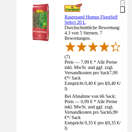
Rasensand Humus FloraSelf
Select 20 L
Durchschnittliche Bewertung:
4.3 von 5 Sternen. 7
Bewertungen.
(
7
)
Preis — 7,99 € * Alle Preise
inkl. MwSt. und ggf. zzgl.
Versandkosten pro Sack
7,99
€
*
/
Sack
Entspricht 0,40 € pro l
(
0,40 €
/
l
)
Bei Abnahme von 66 Sack:
Preis — 6,99 € * Alle Preise
inkl. MwSt. und ggf. zzgl.
Versandkosten pro Sack
6,99
€
*
/
Sack
Entspricht 0,35 € pro l
(
0,35 €
/
l
)