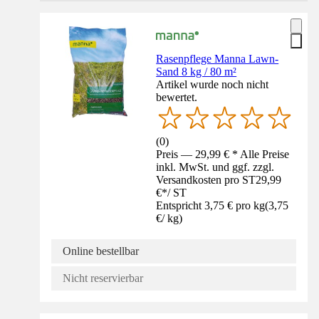
Rasenpflege Manna Lawn-
Sand 8 kg / 80 m²
Artikel wurde noch nicht
bewertet.
(
0
)
Preis — 29,99 € * Alle Preise
inkl. MwSt. und ggf. zzgl.
Versandkosten pro ST
29,99
€
*
/
ST
Entspricht 3,75 € pro kg
(
3,75
€
/
kg
)
Online bestellbar
Nicht reservierbar