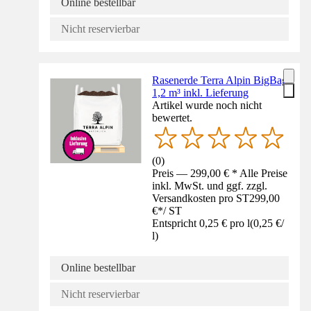
Online bestellbar
Nicht reservierbar
Rasenerde Terra Alpin BigBag
1,2 m³ inkl. Lieferung
Artikel wurde noch nicht
bewertet.
(
0
)
Preis — 299,00 € * Alle Preise
inkl. MwSt. und ggf. zzgl.
Versandkosten pro ST
299,00
€
*
/
ST
Entspricht 0,25 € pro l
(
0,25 €
/
l
)
Online bestellbar
Nicht reservierbar