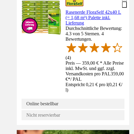
Rasenerde FloraSelf 42x40 L
(= 1,68 m³) Palette inkl.
Lieferung
Durchschnittliche Bewertung:
4.3 von 5 Sternen. 4
Bewertungen.
(
4
)
Preis — 359,00 € * Alle Preise
inkl. MwSt. und ggf. zzgl.
Versandkosten pro PAL
359,00
€
*
/
PAL
Entspricht 0,21 € pro l
(
0,21 €
/
l
)
Online bestellbar
Nicht reservierbar