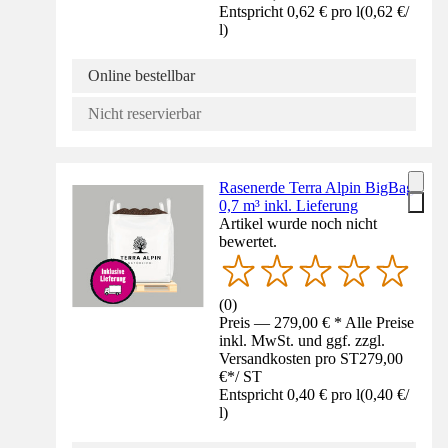
Entspricht 0,62 € pro l
(
0,62 €
/
l
)
Online bestellbar
Nicht reservierbar
Rasenerde Terra Alpin BigBag
0,7 m³ inkl. Lieferung
Artikel wurde noch nicht
bewertet.
(
0
)
Preis — 279,00 € * Alle Preise
inkl. MwSt. und ggf. zzgl.
Versandkosten pro ST
279,00
€
*
/
ST
Entspricht 0,40 € pro l
(
0,40 €
/
l
)