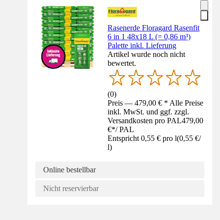
Rasenerde Floragard Rasenfit
6 in 1 48x18 L (= 0,86 m³)
Palette inkl. Lieferung
Artikel wurde noch nicht
bewertet.
(
0
)
Preis — 479,00 € * Alle Preise
inkl. MwSt. und ggf. zzgl.
Versandkosten pro PAL
479,00
€
*
/
PAL
Entspricht 0,55 € pro l
(
0,55 €
/
l
)
Online bestellbar
Nicht reservierbar