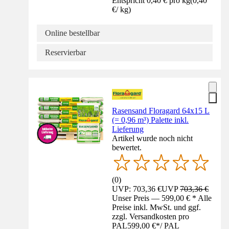
Entspricht 0,40 € pro kg
(
0,40
€
/
kg
)
Online bestellbar
Reservierbar
Rasensand Floragard 64x15 L
(= 0,96 m³) Palette inkl.
Lieferung
Artikel wurde noch nicht
bewertet.
(
0
)
UVP: 703,36 €
UVP
703,36 €
Unser Preis — 599,00 € * Alle
Preise inkl. MwSt. und ggf.
zzgl. Versandkosten pro
PAL
599,00 €
*
/
PAL