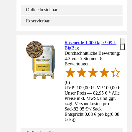
Online bestellbar
Reservierbar
Rasenerde 1.000 kg / 909 L
BigBag
Durchschnittliche Bewertung:
4.3 von 5 Sternen. 6
Bewertungen.
(
6
)
UVP: 109,00 €
UVP
109,00 €
Unser Preis — 82,95 € * Alle
Preise inkl. MwSt. und ggf.
zzgl. Versandkosten pro
Sack
82,95 €
*
/
Sack
Entspricht 0,08 € pro kg
(
0,08
€
/
kg
)