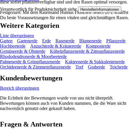
diese sofort pflanzenverfügbar sind und den Rasen optimal versorgen.
Verantwortlich für Produktsicherheit siehe
.
Herstellerinformationen
Festgezurrt: Mit dem Rasensand Humus FloraSelf Select 20 L schaffst
Du beste Voraussetzungen für einen vitalen und gleichmäßigen Rasen.
Weitere Kategorien
Liste überspringen
Garten
Gartenerde
Erde
Rasenerde
Blumenerde
Pflanzerde
Hochbeeterde
Anzuchterde & Kräutererde
Komposterde
Gemüseerde & Obsterde
Kübelpflanzenerde & Zitruspflanzenerde
Rhododendronerde & Moorbeeterde
Palmenerde & Grünpflanzenerde
Kakteenerde & Sukkulentenerde
Orchideenerde & Zimmerpflanzenerde
Torf
Graberde
Teicherde
Kundenbewertungen
Bereich überspringen
Die Echtheit der Bewertungen wurde von uns nicht überprüft.
Bewertungen können auch von Kunden stammen, die die Ware nicht
nachweislich genutzt oder gekauft haben.
Fragen & Antworten