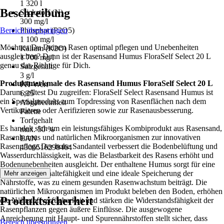
1 320 l
Beschreibung
Stickstoff (N)
300 mg/l
Bereich überspringen
Phosphat (P2O5)
1 100 mg/l
Möchtest Du Deinen Rasen optimal pflegen und Unebenheiten
Kalium (K2O)
ausgleichen? Dann ist der Rasensand Humus FloraSelf Select 20 L
1 700 mg/l
genau das Richtige für Dich.
Salzgehalt
3 g/l
Produktmerkmale des Rasensand Humus FloraSelf Select 20 L
PH-Wert
Darum solltest Du zugreifen: FloraSelf Select Rasensand Humus ist
6,25
ein Spezialprodukt zum Topdressing von Rasenflächen nach dem
Abgabeeinheit
Vertikutieren oder Aerifizieren sowie zur Rasenausbesserung.
Palette
Torfgehalt
Es handelt sich um ein leistungsfähiges Kombiprodukt aus Rasensand,
max. 50 %
Rasenhumus und natürlichen Mikroorganismen zur innovativen
EAN
Rasenpflege.Der hohe Sandanteil verbessert die Bodenbelüftung und
4306516298464
Wasserdurchlässigkeit, was die Belastbarkeit des Rasens erhöht und
Bodenunebenheiten ausgleicht. Der enthaltene Humus sorgt für eine
bessere Wasserhaltefähigkeit und eine ideale Speicherung der
Mehr anzeigen
Nährstoffe, was zu einem gesunden Rasenwachstum beiträgt. Die
natürlichen Mikroorganismen im Produkt beleben den Boden, erhöhen
Produktsicherheit
die Nährstoffverfügbarkeit und stärken die Widerstandsfähigkeit der
Rasenpflanzen gegen äußere Einflüsse. Die ausgewogene
Anreicherung mit Haupt- und Spurennährstoffen stellt sicher, dass
Bereich überspringen