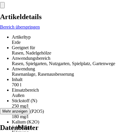
Artikeldetails
Bereich überspringen
Artikeltyp
Erde
Geeignet für
Rasen, Nadelgehölze
Anwendungsbereich
Rasen, Spielgarten, Nutzgarten, Spielplatz, Gartenwege
Anwendung
Rasenanlage, Rasenausbesserung
Inhalt
700 l
Einsatzbereich
Außen
Stickstoff (N)
250 mg/l
Phosphat (P2O5)
Mehr anzeigen
180 mg/l
Kalium (K2O)
Datenblätter
1 100 mg/l