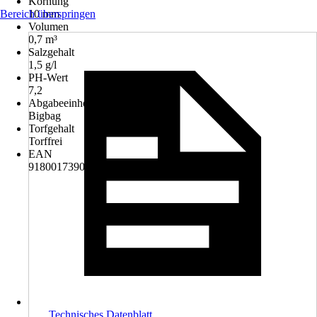
Körnung
Bereich überspringen
10 mm
Volumen
0,7 m³
Salzgehalt
1,5 g/l
PH-Wert
7,2
Abgabeeinheit
Bigbag
Torfgehalt
Torffrei
EAN
9180017390521
Technisches Datenblatt