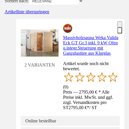
Sortiert nach:
Artikelliste überspringen
Massivholzsauna Weka Valida
Eck GT Gr.3 inkl. 9 kW Ofen
u.integr.Steuerung mit
Ganzglastüre aus Klarglas
Artikel wurde noch nicht
2 VARIANTEN
bewertet.
(
0
)
Preis — 2795,00 € * Alle
Preise inkl. MwSt. und ggf.
zzgl. Versandkosten pro
ST
2795,00 €
*
/
ST
Online bestellbar