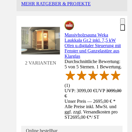
MEHR RATGEBER & PROJEKTE
Massivholzsauna Weka
Laukkala Gr.2 inkl. 7,5 kW
Ofen u.digitaler Steuerung mit
Fenster und Ganzglastüre aus
Klarglas
Durchschnittliche Bewertung:
2 VARIANTEN
5 von 5 Sternen. 1 Bewertung.
(
1
)
UVP: 3099,00 €
UVP
3099,00
€
Unser Preis — 2695,00 € *
Alle Preise inkl. MwSt. und
ggf. zzgl. Versandkosten pro
ST
2695,00 €
*
/
ST
Online bestellbar