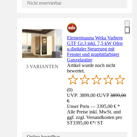
Nicht reservierbar
Elementsauna Weka Varberg
GTF Gr.3 inkl. 7,5 kW Ofen
u.digitaler Steuerung mit
Fenster und graphitfarbiger
Ganzglastüre
Artikel wurde noch nicht
3 VARIANTEN
bewertet.
(
0
)
UVP: 3899,00 €
UVP
3899,00
€
Unser Preis — 3395,00 € *
Alle Preise inkl. MwSt. und
ggf. zzgl. Versandkosten pro
ST
3395,00 €
*
/
ST
Online bestellbar