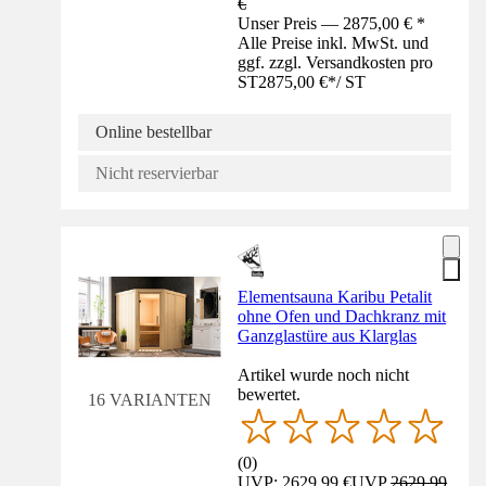
€
Unser Preis — 2875,00 € *
Alle Preise inkl. MwSt. und
ggf. zzgl. Versandkosten pro
ST
2875,00 €
*
/
ST
Online bestellbar
Nicht reservierbar
Elementsauna Karibu Petalit
ohne Ofen und Dachkranz mit
Ganzglastüre aus Klarglas
Artikel wurde noch nicht
bewertet.
16 VARIANTEN
(
0
)
UVP: 2629,99 €
UVP
2629,99