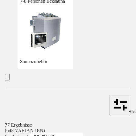
7-8 Personen Ecksauna
Saunazubehör
Alle
77 Ergebnisse
(648 VARIANTEN)