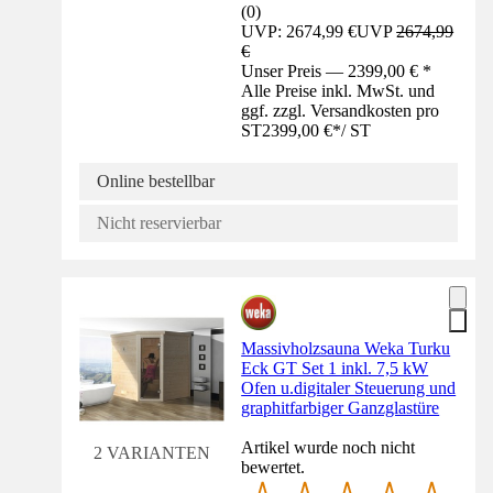
(
0
)
UVP: 2674,99 €
UVP
2674,99
€
Unser Preis — 2399,00 € *
Alle Preise inkl. MwSt. und
ggf. zzgl. Versandkosten pro
ST
2399,00 €
*
/
ST
Online bestellbar
Nicht reservierbar
Massivholzsauna Weka Turku
Eck GT Set 1 inkl. 7,5 kW
Ofen u.digitaler Steuerung und
graphitfarbiger Ganzglastüre
Artikel wurde noch nicht
2 VARIANTEN
bewertet.