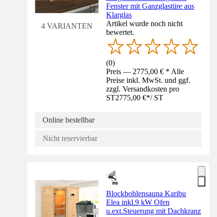
Fenster mit Ganzglastüre aus
Klarglas
Artikel wurde noch nicht
4 VARIANTEN
bewertet.
(
0
)
Preis — 2775,00 € * Alle
Preise inkl. MwSt. und ggf.
zzgl. Versandkosten pro
ST
2775,00 €
*
/
ST
Online bestellbar
Nicht reservierbar
Blockbohlensauna Karibu
Elea inkl.9 kW Ofen
u.ext.Steuerung mit Dachkranz