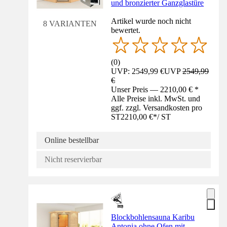
und bronzierter Ganzglastüre
Artikel wurde noch nicht
8 VARIANTEN
bewertet.
(
0
)
UVP: 2549,99 €
UVP
2549,99
€
Unser Preis — 2210,00 € *
Alle Preise inkl. MwSt. und
ggf. zzgl. Versandkosten pro
ST
2210,00 €
*
/
ST
Online bestellbar
Nicht reservierbar
Blockbohlensauna Karibu
Antonia ohne Ofen mit