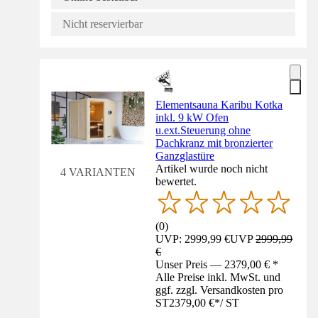
Nicht reservierbar
Elementsauna Karibu Kotka
inkl. 9 kW Ofen
u.ext.Steuerung ohne
Dachkranz mit bronzierter
Ganzglastüre
Artikel wurde noch nicht
4 VARIANTEN
bewertet.
(
0
)
UVP: 2999,99 €
UVP
2999,99
€
Unser Preis — 2379,00 € *
Alle Preise inkl. MwSt. und
ggf. zzgl. Versandkosten pro
ST
2379,00 €
*
/
ST