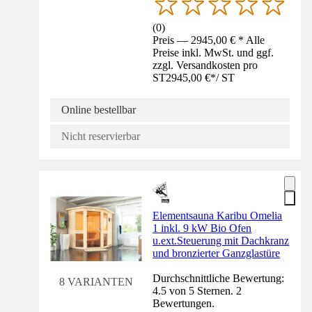
(
0
)
Preis — 2945,00 € * Alle
Preise inkl. MwSt. und ggf.
zzgl. Versandkosten pro
ST
2945,00 €
*
/
ST
Online bestellbar
Nicht reservierbar
Elementsauna Karibu Omelia
1 inkl. 9 kW Bio Ofen
u.ext.Steuerung mit Dachkranz
und bronzierter Ganzglastüre
Durchschnittliche Bewertung:
8 VARIANTEN
4.5 von 5 Sternen. 2
Bewertungen.