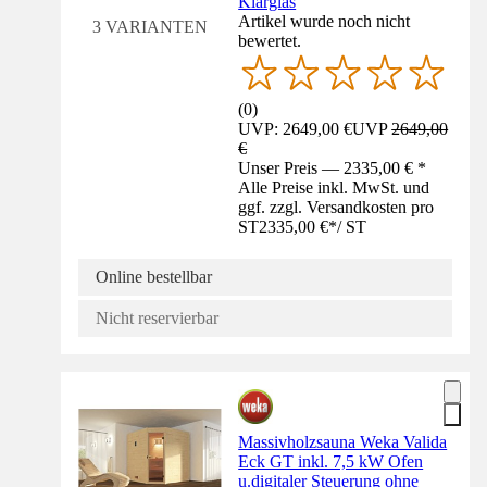
Klarglas
Artikel wurde noch nicht
3 VARIANTEN
bewertet.
(
0
)
UVP: 2649,00 €
UVP
2649,00
€
Unser Preis — 2335,00 € *
Alle Preise inkl. MwSt. und
ggf. zzgl. Versandkosten pro
ST
2335,00 €
*
/
ST
Online bestellbar
Nicht reservierbar
Massivholzsauna Weka Valida
Eck GT inkl. 7,5 kW Ofen
u.digitaler Steuerung ohne