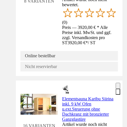
8 VARIANTEN
bewertet.
(
0
)
Preis — 3920,00 € * Alle
Preise inkl. MwSt. und ggf.
zzgl. Versandkosten pro
ST
3920,00 €
*
/
ST
Online bestellbar
Nicht reservierbar
Elementsauna Karibu Siirina
inkl. 9 kW Ofen
u.ext.Steuerung ohne
Dachkranz mit bronzierter
Ganzglastüre
Artikel wurde noch nicht
16 VARIANTEN