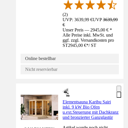
(
2
)
UVP: 3639,99 €
UVP
3639,99
€
Unser Preis — 2945,00 € *
Alle Preise inkl. MwSt. und
ggf. zzgl. Versandkosten pro
ST
2945,00 €
*
/
ST
Online bestellbar
Nicht reservierbar
Elementsauna Karibu Sairi
inkl. 9 kW Bio Ofen
u.ext.Steuerung mit Dachkranz
und bronzierter Ganzglastür
Artikel wurde noch nicht