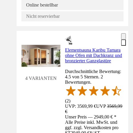
Online bestellbar
Nicht reservierbar
Elementsauna Karibu Tamara
ohne Ofen mit Dachkranz und
bronzierter Ganzglastüre
Durchschnittliche Bewertung:
4.5 von 5 Sternen. 2
4 VARIANTEN
Bewertungen.
(
2
)
UVP: 3569,99 €
UVP
3569,99
€
Unser Preis — 2949,00 € *
Alle Preise inkl. MwSt. und
ggf. zzgl. Versandkosten pro
ST
2949,00 €
*
/
ST