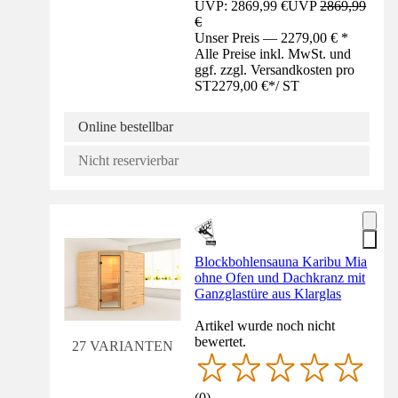
UVP: 2869,99 €
UVP
2869,99
€
Unser Preis — 2279,00 € *
Alle Preise inkl. MwSt. und
ggf. zzgl. Versandkosten pro
ST
2279,00 €
*
/
ST
Online bestellbar
Nicht reservierbar
Blockbohlensauna Karibu Mia
ohne Ofen und Dachkranz mit
Ganzglastüre aus Klarglas
Artikel wurde noch nicht
bewertet.
27 VARIANTEN
(
0
)