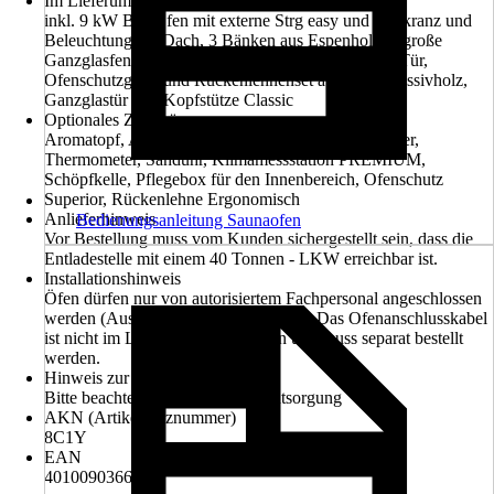
Im Lieferumfang enthalten
inkl. 9 kW Bio-Ofen mit externe Strg easy und Zierkranz und
Beleuchtung am Dach, 3 Bänken aus Espenholz, 2 große
Ganzglasfenster jeweils links und rechts neben der Tür,
Ofenschutzgitter und Rückenlehnenset aus Espe Massivholz,
Ganzglastür und Kopfstütze Classic
Optionales Zubehör
Aromatopf, Aufgusskübel, Hygrometer, Klimamesser,
Thermometer, Sanduhr, Klimamessstation PREMIUM,
Schöpfkelle, Pflegebox für den Innenbereich, Ofenschutz
Superior, Rückenlehne Ergonomisch
Anlieferhinweis
Bedienungsanleitung Saunaofen
Vor Bestellung muss vom Kunden sichergestellt sein, dass die
Entladestelle mit einem 40 Tonnen - LKW erreichbar ist.
Installationshinweis
Öfen dürfen nur von autorisiertem Fachpersonal angeschlossen
werden (Ausnahme Plug&Play-Öfen). Das Ofenanschlusskabel
ist nicht im Lieferumfang enthalten und muss separat bestellt
werden.
Hinweis zur Entsorgung
Bitte beachte die Hinweise zur Entsorgung
AKN (Artikelkurznummer)
8C1Y
EAN
4010090366487