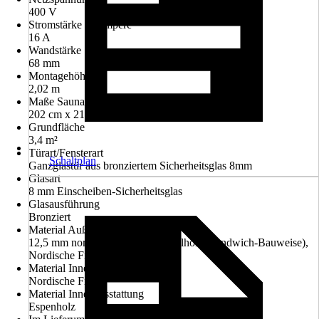
400 V
Stromstärke in Ampere
16 A
Wandstärke
68 mm
Montagehöhe
2,02 m
Maße Sauna (HxBxT)
202 cm x 210 cm x 210 cm
Grundfläche
3,4 m²
Türart/Fensterart
Schaltplan
Ganzglastür aus bronziertem Sicherheitsglas 8mm
Glasart
8 mm Einscheiben-Sicherheitsglas
Glasausführung
Bronziert
Material Außenverkleidung
12,5 mm nord. Fichte Sauna Profilholz (Sandwich-Bauweise),
Nordische Fichte
Material Innenverkleidung
Nordische Fichte
Material Innenausstattung
Espenholz