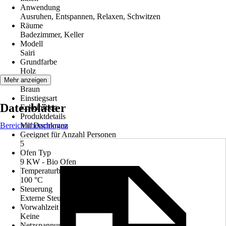
Anwendung
Ausruhen, Entspannen, Relaxen, Schwitzen
Räume
Badezimmer, Keller
Modell
Sairi
Grundfarbe
Holz
Farbton
Mehr anzeigen
Braun
Einstiegsart
Datenblätter
Eckeinstieg
Produktdetails
Bereich überspringen
Mit Dachkranz
Geeignet für Anzahl Personen
5
Ofen Typ
9 KW - Bio Ofen
Temperaturbereich Sauna bis max.
100 °C
Steuerung
Externe Steuerung Easy Bio
Vorwahlzeit der Steuerung
Keine
Netzspannung