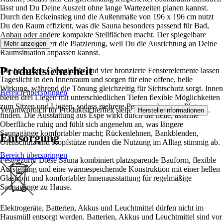
lässt und Du Deine Auszeit ohne lange Wartezeiten planen kannst.
Durch den Eckeinstieg und die Außenmaße von 196 x 196 cm nutzt
Du den Raum effizient, was die Sauna besonders passend für Bad,
Anbau oder andere kompakte Stellflächen macht. Der spiegelbare
Aufbau erleichtert die Platzierung, weil Du die Ausrichtung an Deine
Mehr anzeigen
Raumsituation anpassen kannst.
Produktsicherheit
Die bronzierte Ganzglastür und vier bronzierte Fensterelemente lassen
Tageslicht in den Innenraum und sorgen für eine offene, helle
Wirkung, während die Tönung gleichzeitig für Sichtschutz sorgt. Innen
Bereich überspringen
bieten drei Liegen mit unterschiedlichen Tiefen flexible Möglichkeiten
zum Sitzen und Liegen, sodass mehrere Personen bequem Platz
Verantwortlich für Produktsicherheit siehe
.
Herstellerinformationen
finden. Die Ausstattung aus Espe wirkt durch die helle, astarme
Oberfläche ruhig und fühlt sich angenehm an, was längere
Saunagänge komfortabler macht; Rückenlehnen, Bankblenden,
Entsorgung
Ofenschutz und Kopfstütze runden die Nutzung im Alltag stimmig ab.
Bereich überspringen
Festgezurrt: Diese Sauna kombiniert platzsparende Bauform, flexible
Aufstellung und eine wärmespeichernde Konstruktion mit einer hellen
Glasfront und komfortabler Innenausstattung für regelmäßige
Saunagänge zu Hause.
Elektrogeräte, Batterien, Akkus und Leuchtmittel dürfen nicht im
Hausmüll entsorgt werden. Batterien, Akkus und Leuchtmittel sind vor