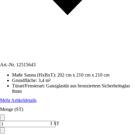
Art.-Nr.
12515643
Maße Sauna (HxBxT)
:
202 cm x 210 cm x 210 cm
Grundfläche
:
3,4 m²
Türart/Fensterart
:
Ganzglastür aus bronziertem Sicherheitsglas
8mm
Mehr Artikeldetails
Menge (ST)
1 ST