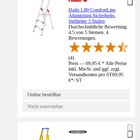
Hailo L80 ComfortLine
Aluminium-Sicherheits-
Stehleiter 3 Stufen
Durchschnittliche Bewertung:
4.5 von 5 Sternen. 4
Bewertungen.
(
4
)
Preis — 69,95 € * Alle Preise
inkl. MwSt. und ggf. zzgl.
Versandkosten pro ST
69,95
€
*
/
ST
Online bestellbar
Nicht reservierbar