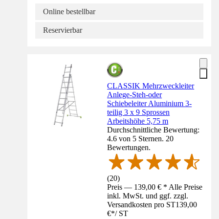
Online bestellbar
Reservierbar
CLASSIK Mehrzweckleiter
Anlege-Steh-oder
Schiebeleiter Aluminium 3-
teilig 3 x 9 Sprossen
Arbeitshöhe 5,75 m
Durchschnittliche Bewertung:
4.6 von 5 Sternen. 20
Bewertungen.
(
20
)
Preis — 139,00 € * Alle Preise
inkl. MwSt. und ggf. zzgl.
Versandkosten pro ST
139,00
€
*
/
ST