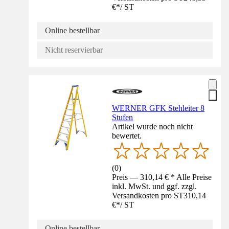
€
*
/
ST
Online bestellbar
Nicht reservierbar
WERNER GFK Stehleiter 8
Stufen
Artikel wurde noch nicht
bewertet.
(
0
)
Preis — 310,14 € * Alle Preise
inkl. MwSt. und ggf. zzgl.
Versandkosten pro ST
310,14
€
*
/
ST
Online bestellbar