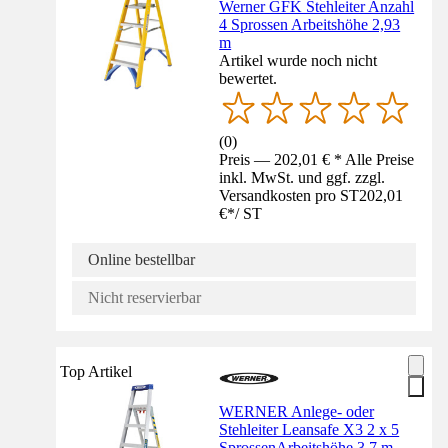
Werner GFK Stehleiter Anzahl
4 Sprossen Arbeitshöhe 2,93
m
Artikel wurde noch nicht
bewertet.
(
0
)
Preis — 202,01 € * Alle Preise
inkl. MwSt. und ggf. zzgl.
Versandkosten pro ST
202,01
€
*
/
ST
Online bestellbar
Nicht reservierbar
Top Artikel
WERNER Anlege- oder
Stehleiter Leansafe X3 2 x 5
SprossenArbeitshöhe 3,7 m