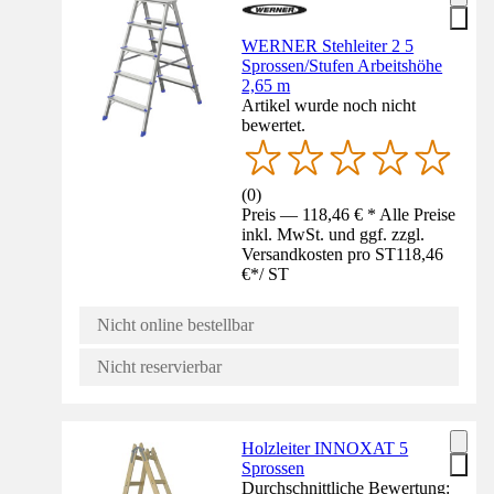
WERNER Stehleiter 2 5
Sprossen/Stufen Arbeitshöhe
2,65 m
Artikel wurde noch nicht
bewertet.
(
0
)
Preis — 118,46 € * Alle Preise
inkl. MwSt. und ggf. zzgl.
Versandkosten pro ST
118,46
€
*
/
ST
Nicht online bestellbar
Nicht reservierbar
Holzleiter INNOXAT 5
Sprossen
Durchschnittliche Bewertung: