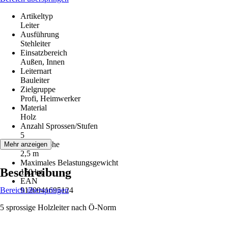
Artikeltyp
Leiter
Ausführung
Stehleiter
Einsatzbereich
Außen, Innen
Leiternart
Bauleiter
Zielgruppe
Profi, Heimwerker
Material
Holz
Anzahl Sprossen/Stufen
5
Arbeitshöhe
Mehr anzeigen
2,5 m
Maximales Belastungsgewicht
Beschreibung
150 kg
EAN
Bereich überspringen
9120041695124
5 sprossige Holzleiter nach Ö-Norm