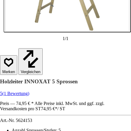
1
/
1
Vergleichen
Holzleiter INNOXAT 5 Sprossen
5
(1 Bewertung)
Preis — 74,95 € * Alle Preise inkl. MwSt. und ggf. zzgl.
Versandkosten pro ST
74,95 €
*
/
ST
Art.-Nr.
5624153
Anzahl Sprossen/Stufen
:
5